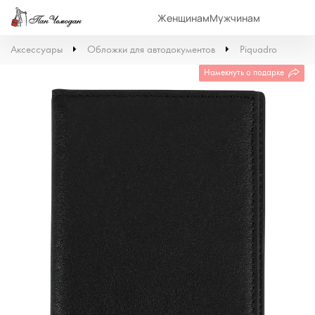
Женщинам
Мужчинам
Аксессуары
Обложки для автодокументов
Piquadro
Намекнуть о подарке