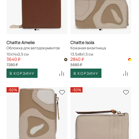
Chatte Amelie
Chatte Isola
Обложка для автодокументов
Кожаная визитница
10x14x2,5 см
13,5x8x1,5 см
3640 ₽
2840 ₽
7280 ₽
5680 ₽
В КОРЗИНУ
В КОРЗИНУ
-50%
-30%