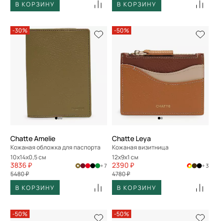
В КОРЗИНУ
В КОРЗИНУ
-30%
-50%
Chatte Amelie
Chatte Leya
Кожаная обложка для паспорта
Кожаная визитница
10x14x0,5 см
12x9x1 см
3836 ₽
2390 ₽
+ 7
+ 3
5480 ₽
4780 ₽
В КОРЗИНУ
В КОРЗИНУ
-50%
-50%