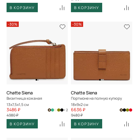
В КОРЗИНУ
В КОРЗИНУ
-30%
-30%
Chatte Siena
Chatte Siena
Визитница кожаная
Портмоне на полную купюру
13x7,5x1,5 см
18x9x2 см
3486 ₽
6636 ₽
+ 2
4980 ₽
9480 ₽
В КОРЗИНУ
В КОРЗИНУ