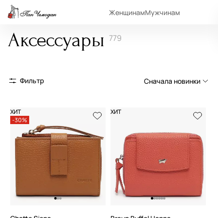
Женщинам
Мужчинам
Аксессуары
779
Фильтр
Сначала новинки
Сначала новинки
ХИТ
ХИТ
-30%
Сначала популярные
По возрастанию цены
По убыванию цены
По размеру скидки
По скорости доставки