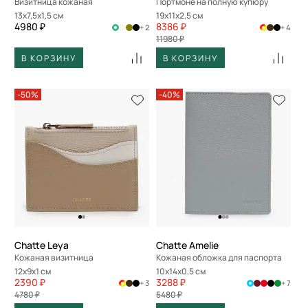
Визитница кожаная
Портмоне на полную купюру
13x7,5x1,5 см
19x11x2,5 см
4980 ₽
8386 ₽
+ 2
+ 4
11980 ₽
В КОРЗИНУ
В КОРЗИНУ
-50%
-40%
Chatte Leya
Chatte Amelie
Кожаная визитница
Кожаная обложка для паспорта
12x9x1 см
10x14x0,5 см
2390 ₽
3288 ₽
+ 3
+ 7
4780 ₽
5480 ₽