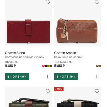
Chatte Siena
Chatte Amelie
Портмоне на полную купюру
Ключница на молнии
18x9x2 см
12,5x6,5x2 см
9480 ₽
5480 ₽
В КОРЗИНУ
В КОРЗИНУ
-30%