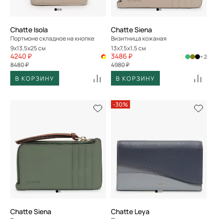
Chatte Isola
Chatte Siena
Портмоне складное на кнопке
Визитница кожаная
9x13,5x25 см
13x7,5x1,5 см
4240 ₽
3486 ₽
+ 2
8480 ₽
4980 ₽
В КОРЗИНУ
В КОРЗИНУ
-30%
Chatte Siena
Chatte Leya