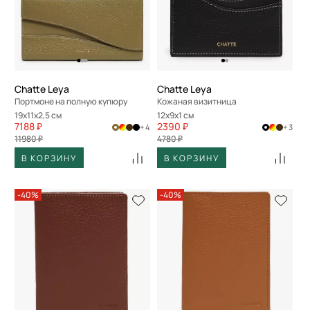
Chatte Leya
Chatte Leya
Портмоне на полную купюру
Кожаная визитница
19x11x2,5 см
12x9x1 см
7188 ₽
2390 ₽
+ 4
+ 3
11980 ₽
4780 ₽
В КОРЗИНУ
В КОРЗИНУ
-40%
-40%