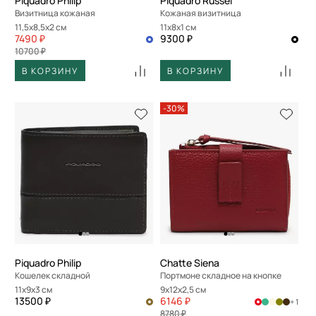
Piquadro Philip
Piquadro Russel
Визитница кожаная
Кожаная визитница
11,5x8,5x2 см
11x8x1 см
7490 ₽
9300 ₽
10700 ₽
В КОРЗИНУ
В КОРЗИНУ
-30%
Piquadro Philip
Chatte Siena
Кошелек складной
Портмоне складное на кнопке
11x9x3 см
9x12x2,5 см
13500 ₽
6146 ₽
+ 1
8780 ₽