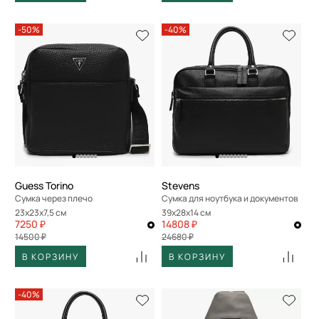
-50%
-40%
Guess Torino
Stevens
Сумка через плечо
Сумка для ноутбука и документов
23x23x7,5 см
39x28x14 см
7250 ₽
14808 ₽
14500 ₽
24680 ₽
В КОРЗИНУ
В КОРЗИНУ
-40%