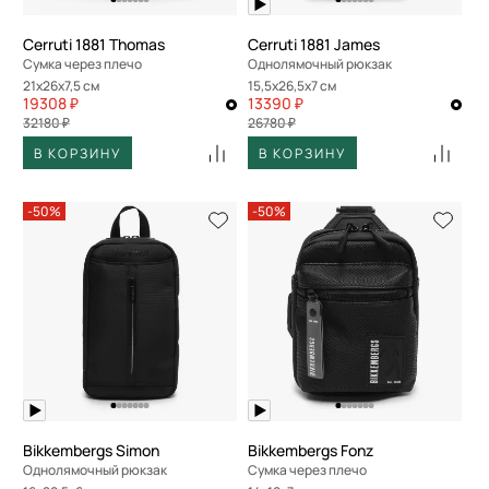
Cerruti 1881 Thomas
Cerruti 1881 James
Сумка через плечо
Однолямочный рюкзак
21x26x7,5 см
15,5x26,5x7 см
19308 ₽
13390 ₽
32180 ₽
26780 ₽
В КОРЗИНУ
В КОРЗИНУ
-50%
-50%
Bikkembergs Simon
Bikkembergs Fonz
Однолямочный рюкзак
Сумка через плечо