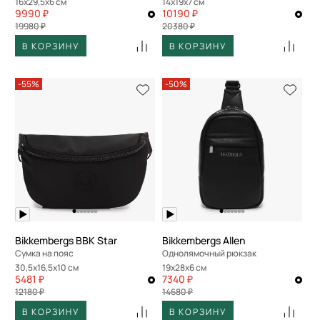
16x29,5x6 см
14x19x7 см
9990 ₽
10190 ₽
19980 ₽
20380 ₽
В КОРЗИНУ
В КОРЗИНУ
-55%
-50%
Bikkembergs BBK Star
Bikkembergs Allen
Сумка на пояс
Однолямочный рюкзак
30,5x16,5x10 см
19x28x6 см
5481 ₽
7340 ₽
12180 ₽
14680 ₽
В КОРЗИНУ
В КОРЗИНУ