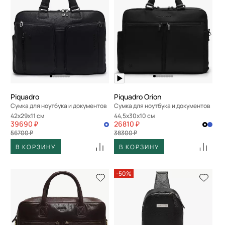
Piquadro
Piquadro Orion
Сумка для ноутбука и документов
Сумка для ноутбука и документов
42x29x11 см
44,5x30x10 см
39690 ₽
26810 ₽
56700 ₽
38300 ₽
В КОРЗИНУ
В КОРЗИНУ
-50%