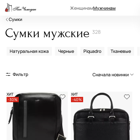
Женщинам
Мужчинам
Сумки
Сумки мужские
328
Натуральная кожа
Черные
Piquadro
Тканевые
Фильтр
Сначала новинки
Сначала новинки
ХИТ
ХИТ
-30%
-40%
Сначала популярные
По возрастанию цены
По убыванию цены
По размеру скидки