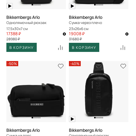
Bikkembergs Arlo
Bikkembergs Arlo
Однолямочный рюкзак
Сумка через плечо
17,5x30x7 см
23x26x6 см
17388 ₽
19008 ₽
28980 ₽
31680 ₽
В КОРЗИНУ
В КОРЗИНУ
-50%
-40%
Bikkembergs Arlo
Bikkembergs Arlo
Сумка на пояс
Однолямочный рюкзак