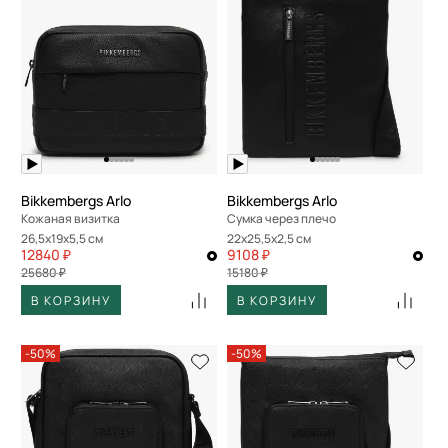
Bikkembergs Arlo
Bikkembergs Arlo
Кожаная визитка
Сумка через плечо
26,5x19x5,5 см
22x25,5x2,5 см
12840 ₽
9108 ₽
25680 ₽
15180 ₽
В КОРЗИНУ
В КОРЗИНУ
-50%
-50%