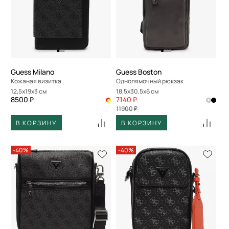
Guess Milano
Guess Boston
Кожаная визитка
Однолямочный рюкзак
12,5x19x3 см
18,5x30,5x6 см
8500 ₽
7140 ₽
11900 ₽
В КОРЗИНУ
В КОРЗИНУ
-40%
-40%