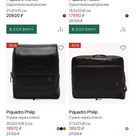
Однолямочный рюкзак
Однолямочный рюкзак
21x31x10 см
19,5x32x6 см
20600 ₽
17990 ₽
25700 ₽
В КОРЗИНУ
В КОРЗИНУ
-30%
-30%
Piquadro Philip
Piquadro Philip
Сумка через плечо
Сумка через плечо
20x22,5x8,5 см
27,5x21x8 см
18970 ₽
18970 ₽
27100 ₽
27100 ₽