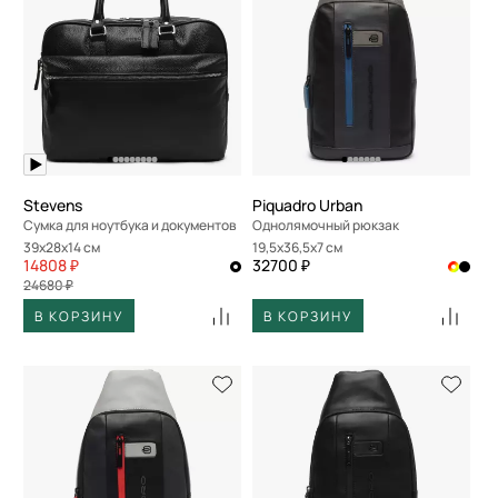
Stevens
Piquadro Urban
Сумка для ноутбука и документов
Однолямочный рюкзак
39x28x14 см
19,5x36,5x7 см
14808 ₽
32700 ₽
24680 ₽
В КОРЗИНУ
В КОРЗИНУ