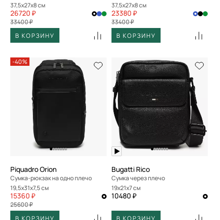
37,5x27x8 см
37,5x27x8 см
26720 ₽
23380 ₽
33400 ₽
33400 ₽
В КОРЗИНУ
В КОРЗИНУ
-40%
Piquadro Orion
Bugatti Rico
Сумка-рюкзак на одно плечо
Сумка через плечо
19,5x31x7,5 см
19x21x7 см
15360 ₽
10480 ₽
25600 ₽
В КОРЗИНУ
В КОРЗИНУ