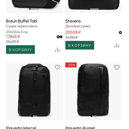
По скорости доставки
Braun Buffel Tobi
Stevens
Сумка через плечо
Деловая сумка
20x22x4,5 см
20508 ₽
17843 ₽
34180 ₽
25490 ₽
В КОРЗИНУ
В КОРЗИНУ
-30%
Piquadro Marcel
Piquadro Russel