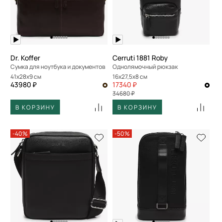
Dr. Koffer
Cerruti 1881 Roby
Сумка для ноутбука и документов
Однолямочный рюкзак
41x28x9 см
16x27,5x8 см
43980 ₽
17340 ₽
34680 ₽
В КОРЗИНУ
В КОРЗИНУ
-40%
-50%