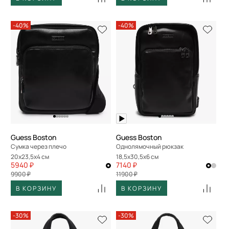
-40%
-40%
Guess Boston
Guess Boston
Сумка через плечо
Однолямочный рюкзак
20x23,5x4 см
18,5x30,5x6 см
5940 ₽
7140 ₽
9900 ₽
11900 ₽
В КОРЗИНУ
В КОРЗИНУ
-30%
-30%