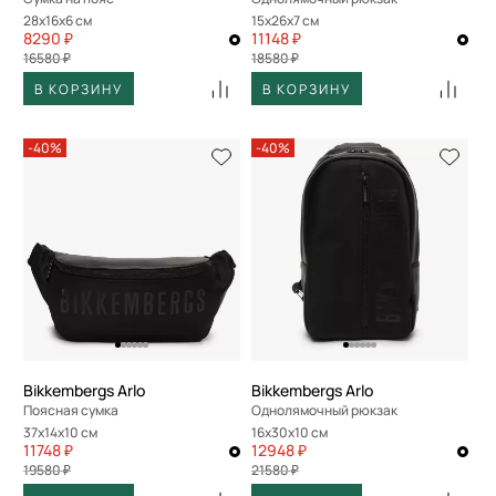
28x16x6 см
15x26x7 см
8290 ₽
11148 ₽
16580 ₽
18580 ₽
В КОРЗИНУ
В КОРЗИНУ
-40%
-40%
Bikkembergs Arlo
Bikkembergs Arlo
Поясная сумка
Однолямочный рюкзак
37x14x10 см
16x30x10 см
11748 ₽
12948 ₽
19580 ₽
21580 ₽