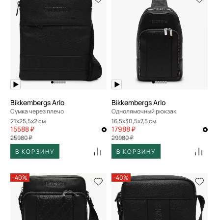
Bikkembergs Arlo
Bikkembergs Arlo
Сумка через плечо
Однолямочный рюкзак
21x25,5x2 см
16,5x30,5x7,5 см
15588 ₽
17988 ₽
25980 ₽
29980 ₽
В КОРЗИНУ
В КОРЗИНУ
-40%
-40%