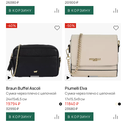
26380 ₽
20900 ₽
В КОРЗИНУ
В КОРЗИНУ
-40%
-50%
Braun Buffel Ascoli
Piumelli Elva
Сумка через плечо с цепочкой
Сумка через плечо с цепочкой
24x15x6,5 см
17x15,5x9 см
19794 ₽
11840 ₽
32990 ₽
23680 ₽
В КОРЗИНУ
В КОРЗИНУ