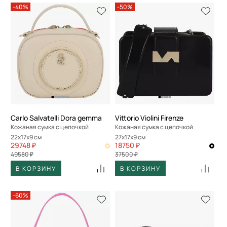
-40%
-50%
Carlo Salvatelli Dora gemma
Vittorio Violini Firenze
Кожаная сумка с цепочкой
Кожаная сумка с цепочкой
22x17x9 см
27x17x9 см
29748 ₽
18750 ₽
49580 ₽
37500 ₽
В КОРЗИНУ
В КОРЗИНУ
-60%