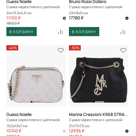
Guess Noelle
Bruno Rossi Dollaro
Сумка через плечо с цепочкой
Сумка через плечо с цепочкой
24x13,5x4,5 см
23x16x5 см
11100 ₽
17780 ₽
18500 ₽
В КОРЗИНУ
В КОРЗИНУ
-40%
-30%
Guess Noelle
Marina Creazioni X968 STRASS
Сумка через плечо с цепочкой
Сумка через плечо с цепочкой
19,5x13x7 см
21x17x7,5 см
10740 ₽
12936 ₽