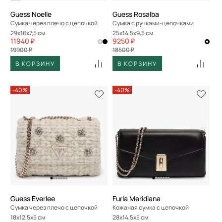
Guess Noelle
Guess Rosalba
Сумка через плечо с цепочкой
Сумка с ручками-цепочками
29x16x7,5 см
25x14,5x9,5 см
11940 ₽
9250 ₽
19900 ₽
18500 ₽
В КОРЗИНУ
В КОРЗИНУ
-40%
-40%
Guess Everlee
Furla Meridiana
Сумка через плечо с цепочкой
Кожаная сумка с цепочкой
18x12,5x5 см
28x14,5x5 см