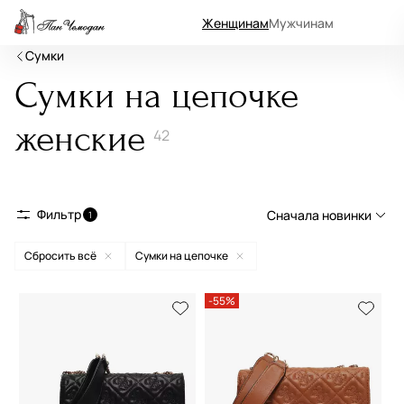
Женщинам
Мужчинам
Сумки
Сумки на цепочке
женские
42
Фильтр
Сначала новинки
1
Сбросить всё
Сумки на цепочке
Сначала новинки
Сначала популярные
-55%
По возрастанию цены
По убыванию цены
По размеру скидки