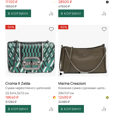
11100 ₽
28500 ₽
18500 ₽
47500 ₽
В КОРЗИНУ
В КОРЗИНУ
-50%
-50%
Cromia It Zelda
Marina Creazioni
Сумка через плечо с цепочкой
Кожаная сумка с ручками-цепочками
22,5x14,5x7,5 см
29x17x7 см
18640 ₽
12490 ₽
37280 ₽
24980 ₽
В КОРЗИНУ
В КОРЗИНУ