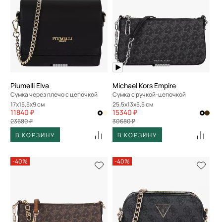
Piumelli Elva
Michael Kors Empire
Сумка через плечо с цепочкой
Сумка с ручкой-цепочкой
17x15,5x9 см
25,5x13x5,5 см
11840 ₽
15340 ₽
23680 ₽
30680 ₽
В КОРЗИНУ
В КОРЗИНУ
-40%
-40%