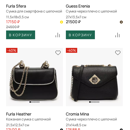
Furla Sfera
Guess Erenia
Сумка для смартфона с цепочкой
Сумка через плечо с цепочкой
11,5x18x3,5 см
27x13,5x7 см
17150 ₽
21500 ₽
24500 ₽
В КОРЗИНУ
В КОРЗИНУ
-40%
-40%
Furla Heather
Cromia Mina
Кожаная сумка с цепочкой
Сумка через плечо с цепочкой
21,5x12,5x7 см
21x14x8,5 см
17400 ₽
17688 ₽