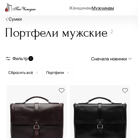
Женщинам
Мужчинам
Сумки
Портфели мужские
2
Фильтр
Сначала новинки
1
Сбросить всё
Портфели
Сначала новинки
Сначала популярные
По возрастанию цены
По убыванию цены
По размеру скидки
По скорости доставки