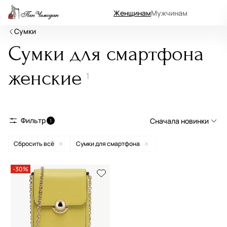
Женщинам
Мужчинам
Сумки
Сумки для смартфона
женские
1
Фильтр
Сначала новинки
1
Сбросить всё
Сумки для смартфона
Сначала новинки
Сначала популярные
-30%
По возрастанию цены
По убыванию цены
По размеру скидки