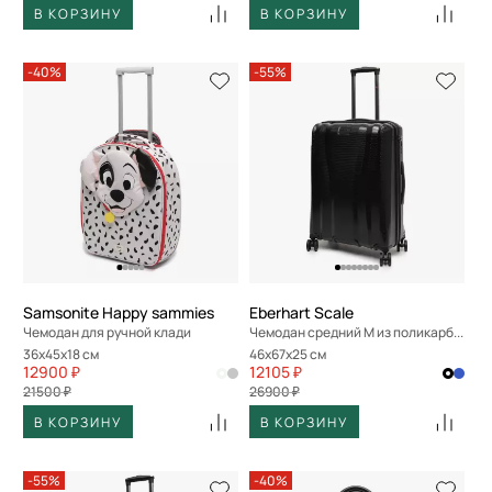
В КОРЗИНУ
В КОРЗИНУ
-40%
-55%
Samsonite Happy sammies
Eberhart Scale
Чемодан для ручной клади
Чемодан средний M из поликарбоната
36x45x18 см
46x67x25 см
12900 ₽
12105 ₽
21500 ₽
26900 ₽
В КОРЗИНУ
В КОРЗИНУ
-55%
-40%