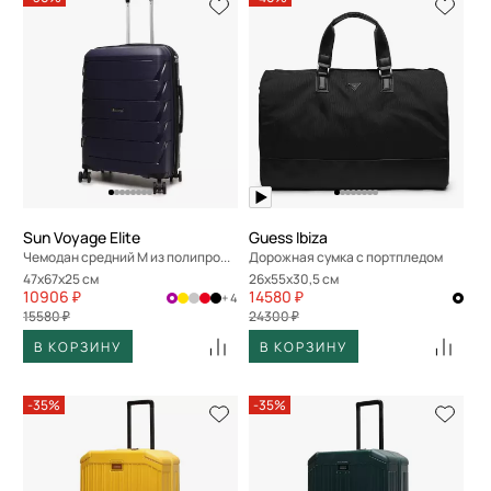
Sun Voyage Elite
Guess Ibiza
Чемодан средний M из полипропилена
Дорожная сумка с портпледом
47x67x25 см
26x55x30,5 см
10906 ₽
14580 ₽
+ 4
15580 ₽
24300 ₽
В КОРЗИНУ
В КОРЗИНУ
-35%
-35%