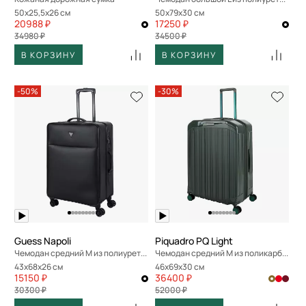
50x25,5x26 см
50x79x30 см
20988 ₽
17250 ₽
34980 ₽
34500 ₽
В КОРЗИНУ
В КОРЗИНУ
-50%
-30%
Guess Napoli
Piquadro PQ Light
Чемодан средний M из полиурeтана
Чемодан средний M из поликарбоната
43x68x26 см
46x69x30 см
15150 ₽
36400 ₽
30300 ₽
52000 ₽