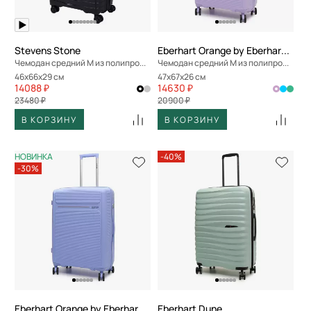
По скорости доставки
Stevens Stone
Eberhart Orange by Eberhart Weekend
Чемодан средний M из полипропилена
Чемодан средний M из полипропилена
46x66x29 см
47x67x26 см
14088 ₽
14630 ₽
23480 ₽
20900 ₽
В КОРЗИНУ
В КОРЗИНУ
НОВИНКА
-40%
-30%
Eberhart Orange by Eberhart Weekend
Eberhart Dune