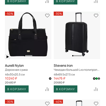
В КОРЗИНУ
В КОРЗИНУ
-50%
-30%
Aurelli Nylon
Stevens Iron
Дорожная сумка
Чемодан большой L из полипропилена
46x30x20,5 см
48x69.5x27.5 см
10240 ₽
14476 ₽
20480 ₽
20680 ₽
В КОРЗИНУ
В КОРЗИНУ
-30%
-40%