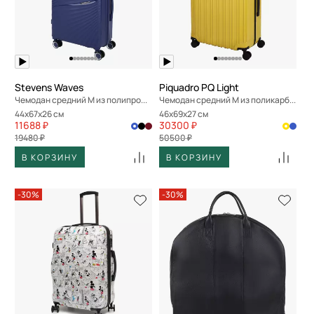
Stevens Waves
Piquadro PQ Light
Чемодан средний M из полипропилена
Чемодан средний M из поликарбоната
44x67x26 см
46x69x27 см
11688 ₽
30300 ₽
19480 ₽
50500 ₽
В КОРЗИНУ
В КОРЗИНУ
-30%
-30%