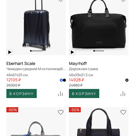
Eberhart Scale
Mayrhoff
Чемодан средний M из поликарбоната
Дорожная сумка
46x67x25 см
46x29x21,5 см
12105 ₽
14928 ₽
26900 ₽
24880 ₽
В КОРЗИНУ
В КОРЗИНУ
-50%
-50%