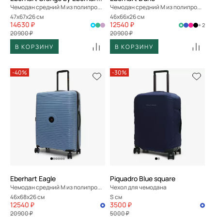
Чемодан средний M из полипропилена
Чемодан средний M из полипропилена
47x67x26 см
46x66x26 см
14630 ₽
12540 ₽
+ 2
20900 ₽
20900 ₽
В КОРЗИНУ
В КОРЗИНУ
-40%
-30%
Eberhart Eagle
Piquadro Blue square
Чемодан средний M из полипропилена
Чехол для чемодана
46x68x26 см
s см
12540 ₽
3500 ₽
20900 ₽
5000 ₽