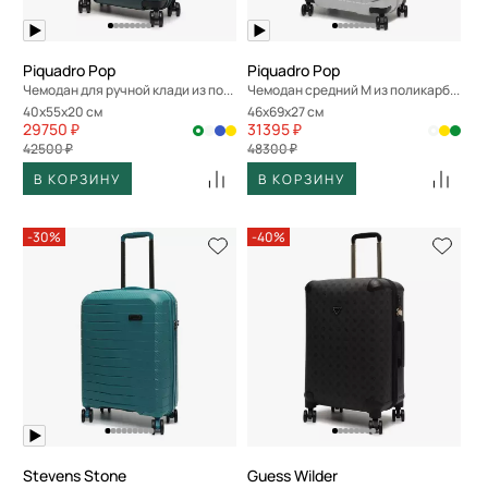
Piquadro Pop
Piquadro Pop
Чемодан для ручной клади из поликарбоната
Чемодан средний M из поликарбоната
40x55x20 см
46x69x27 см
29750 ₽
31395 ₽
42500 ₽
48300 ₽
В КОРЗИНУ
В КОРЗИНУ
-30%
-40%
Stevens Stone
Guess Wilder