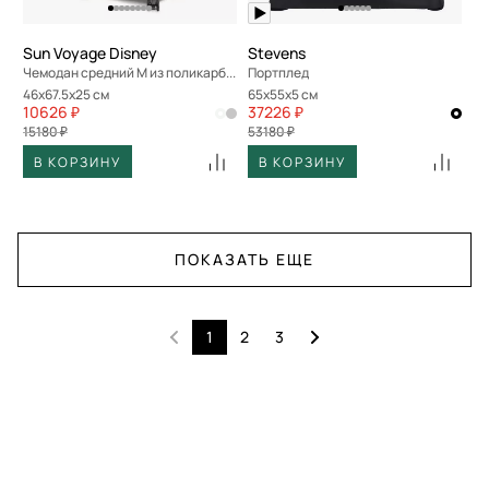
Sun Voyage Disney
Stevens
Чемодан средний M из поликарбоната
Портплед
46x67.5x25 см
65x55x5 см
10626 ₽
37226 ₽
15180 ₽
53180 ₽
В КОРЗИНУ
В КОРЗИНУ
ПОКАЗАТЬ ЕЩЕ
1
2
3