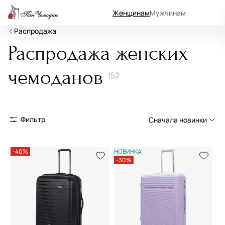
Женщинам
Мужчинам
Распродажа
Распродажа женских
чемоданов
152
Фильтр
Сначала новинки
Сначала новинки
-40%
НОВИНКА
-30%
Сначала популярные
По возрастанию цены
По убыванию цены
По размеру скидки