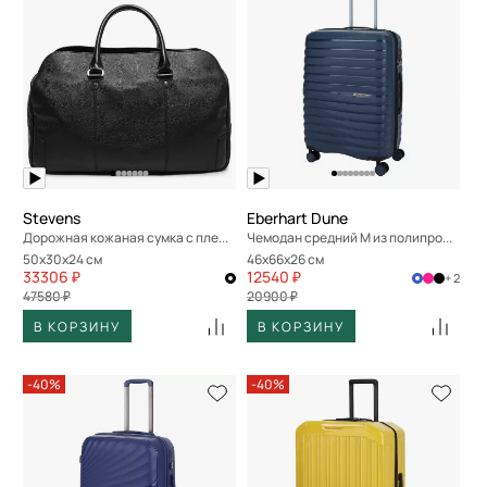
Stevens
Eberhart Dune
Дорожная кожаная сумка с плечевым ремешком
Чемодан средний M из полипропилена
50x30x24 см
46x66x26 см
33306 ₽
12540 ₽
+ 2
47580 ₽
20900 ₽
В КОРЗИНУ
В КОРЗИНУ
-40%
-40%