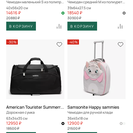
Чемодан маленький S из полипропилена
Чемодан средний M из полиурeтана
40x56x20 см
39x64x27.5 см
14616 ₽
18540 ₽
20880 ₽
30900 ₽
В КОРЗИНУ
В КОРЗИНУ
-30%
-40%
American Tourister Summerride
Samsonite Happy sammies
Дорожная сумка
Чемодан для ручной клади
63x34x35 см
36x45x18 см
12950 ₽
12900 ₽
18500 ₽
21500 ₽