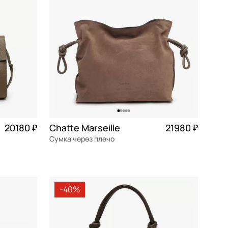
20180 ₽
Chatte Marseille
21980 ₽
Сумка через плечо
5 045 ₽ × 4
замша
Частями 5 495 ₽ × 4
32,5x28x11 см
-40%
В КОРЗИНУ