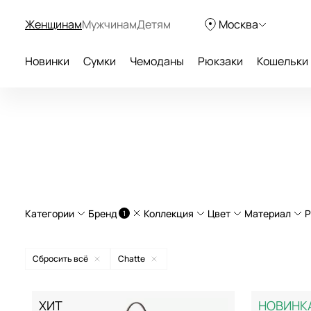
Женщинам
Мужчинам
Детям
Москва
Новинки
Сумки
Чемоданы
Рюкзаки
Кошельки
Категории
Бренд
Коллекция
Цвет
Материал
Р
1
Сумки через плечо
Lille
натурал
Сбросить всё
Chatte
Сумки на плечо
Marseille
текстил
Aurelli
бежевый
ХИТ
НОВИНК
Клатчи
экокож