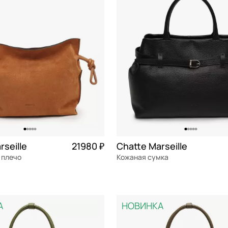
тер
Сэтчел (ранец)
СБРОСИТЬ
ПРИМЕНИТЬ
Тоут
Трапеция
Хобо
Седло
Шоппер
Такса
rseille
21980 ₽
Chatte Marseille
Торба
 плечо
Кожаная сумка
Частями 5 495 ₽ × 4
натуральная кожа
Частями 
см
38x26x15,5 см
А
НОВИНКА
ОРЗИНУ
В КОРЗИНУ