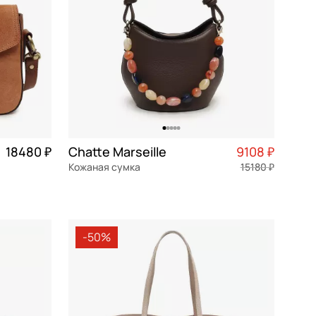
18480 ₽
Chatte Marseille
9108 ₽
Кожаная сумка
15180 ₽
4 620 ₽ × 4
натуральная кожа
Частями 2 277 ₽ × 4
21x19x12 см
-50%
В КОРЗИНУ