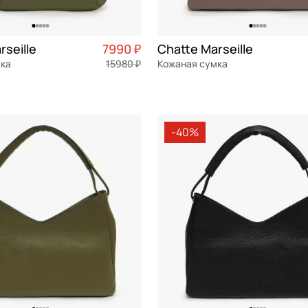
rseille
7990 ₽
Chatte Marseille
мка
15980 ₽
Кожаная сумка
я кожа
Частями 1 998 ₽ × 4
натуральная кожа
Частями 
см
36x25,5x7 см
-40%
ОРЗИНУ
В КОРЗИНУ