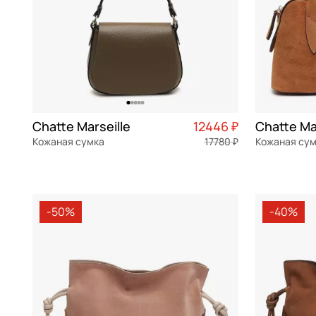
Chatte Marseille
12446 ₽
Chatte Ma
Кожаная сумка
17780 ₽
Кожаная су
натуральная кожа
Частями 3 112 ₽ × 4
замша
28x23x9 см
30x16x12 см
-50%
-40%
В КОРЗИНУ
В К