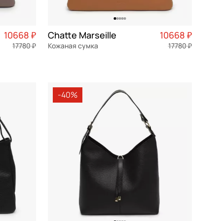
10668 ₽
Chatte Marseille
10668 ₽
17780 ₽
Кожаная сумка
17780 ₽
2 667 ₽ × 4
натуральная кожа
Частями 2 667 ₽ × 4
36x25,5x7 см
-40%
В КОРЗИНУ