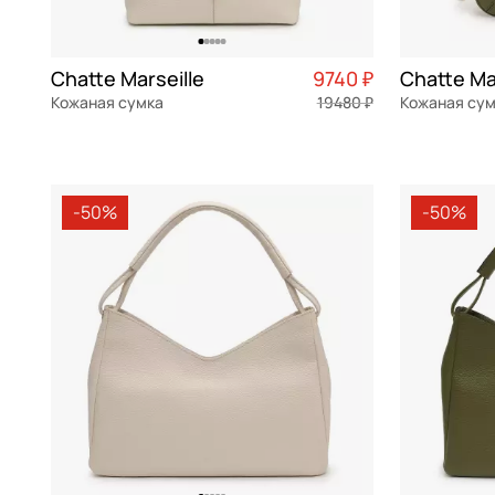
Chatte Marseille
9740 ₽
Chatte Ma
Кожаная сумка
19480 ₽
Кожаная су
натуральная кожа
Частями 2 435 ₽ × 4
натуральна
36x37x10,5 см
32x17,5x3,5 
-50%
-50%
В КОРЗИНУ
В К