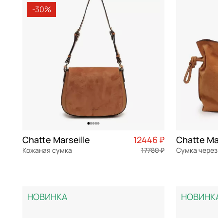
-30%
Bikkembergs
белый
Классические сумки
полиэс
Braccialini
бирюзовый
ПВХ
Braun Buffel
бордовый
замша
Bruno Rossi
голубой
хлопок
Bugatti
желтый
нейлон
Carlo Salvatelli
зеленый
Cerruti 1881
золотой
Chatte
какао
Chatte Marseille
12446 ₽
Chatte Ma
Кожаная сумка
17780 ₽
Сумка через
Christian Villa
коралловый
натуральная кожа
Частями 3 112 ₽ × 4
замша
Coccinelle
коричневый
28x23x9 см
32,5x28x11 
Cromia
красный
НОВИНКА
НОВИНК
Curanni
кремовый
В КОРЗИНУ
В К