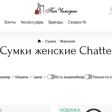
Зонты
Аксессуары
Бренды
Скидки %
/
Сумки
/
Женские
Сумки женские Chatte
азмер
Модель
Цена
Есть видеообзор
Только со 
От
До
ьная кожа
Большой
Классическая
—
ь
Средний
Планшет
А
НОВИНКА
а
Маленький
Мессенджер