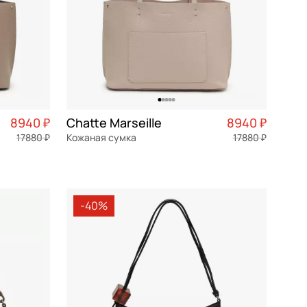
8940 ₽
Chatte Marseille
8940 ₽
17880 ₽
Кожаная сумка
17880 ₽
2 235 ₽ × 4
натуральная кожа
Частями 2 235 ₽ × 4
35x24x12,5 см
-40%
В КОРЗИНУ