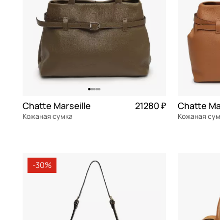
Michael Kors
фуксия
Neri Karra
хаки
Picard
черный
Pinko
Piquadro
Piumelli
Chatte Marseille
21280 ₽
Chatte Ma
Sara Burglar
Кожаная сумка
Кожаная су
Stevens
натуральная кожа
Частями 5 320 ₽ × 4
натуральна
38x26x15,5 см
38x26x15,5 
Torber
-30%
Vittorio Violini
В КОРЗИНУ
В К
Wenger