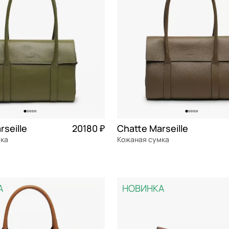
rseille
20180 ₽
Chatte Marseille
мка
Кожаная сумка
я кожа
Частями 5 045 ₽ × 4
натуральная кожа
Частями 
см
32x22x13,5 см
А
НОВИНКА
ОРЗИНУ
В КОРЗИНУ