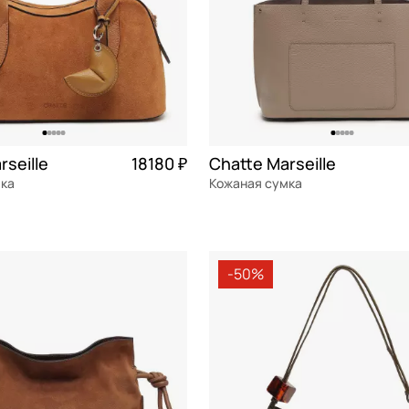
rseille
18180 ₽
Chatte Marseille
мка
Кожаная сумка
Частями 4 545 ₽ × 4
натуральная кожа
Частями 
35x24x12,5 см
-50%
ОРЗИНУ
В КОРЗИНУ