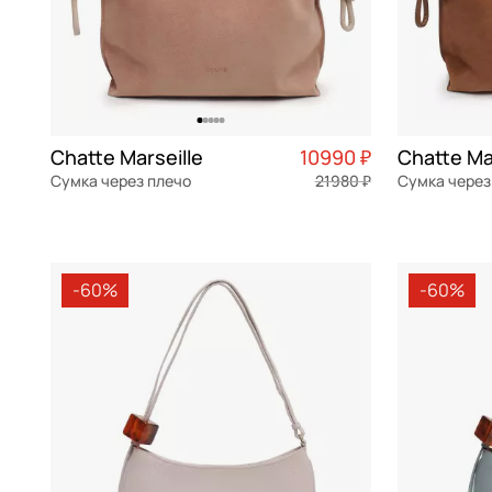
Chatte Marseille
10990 ₽
Chatte Ma
Сумка через плечо
21980 ₽
Сумка через
замша
Частями 2 748 ₽ × 4
замша
32,5x28x11 см
32,5x28x11 
-60%
-60%
В КОРЗИНУ
В К