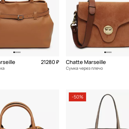
rseille
21280 ₽
Chatte Marseille
мка
Сумка через плечо
я кожа
Частями 5 320 ₽ × 4
замша
Частями 
см
26x19,5x7,5 см
-50%
ОРЗИНУ
В КОРЗИНУ