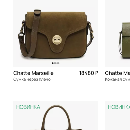
Dr. Koffer
мульти
Eberhart
мятный
Furla
оливковый
Gironacci
оранжевый
Guess
розовый
Karl Lagerfeld
салатовый
Karl Lagerfeld Jeans
серебряный
Chatte Marseille
18480 ₽
Chatte Ma
Сумка через плечо
Klondike 1896
серый
Кожаная су
Marina Creazioni
синий
натуральная кожа
Частями 4 620 ₽ × 4
натуральна
26x19,5x7,5 см
32x22x13,5 
Marina Volpe
сиреневый
НОВИНКА
НОВИНК
Marino Orlandi
темно-серый
В КОРЗИНУ
В К
Mayrhoff
фиолетовый