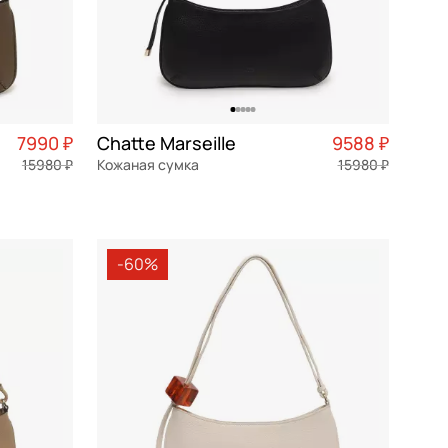
7990 ₽
Chatte Marseille
9588 ₽
15980 ₽
Кожаная сумка
15980 ₽
1 998 ₽ × 4
натуральная кожа
Частями 2 397 ₽ × 4
32x17,5x3,5 см
-60%
В КОРЗИНУ