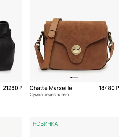
По убыванию цены
По размеру скидки
По скорости доставки
21280 ₽
Chatte Marseille
18480 ₽
Сумка через плечо
5 320 ₽ × 4
натуральная кожа
Частями 4 620 ₽ × 4
26x19,5x7,5 см
НОВИНКА
В КОРЗИНУ