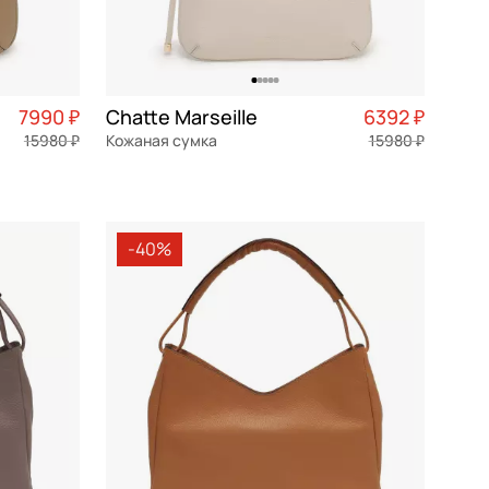
7990 ₽
Chatte Marseille
6392 ₽
15980 ₽
Кожаная сумка
15980 ₽
1 998 ₽ × 4
натуральная кожа
Частями 1 598 ₽ × 4
32x17,5x3,5 см
-40%
В КОРЗИНУ