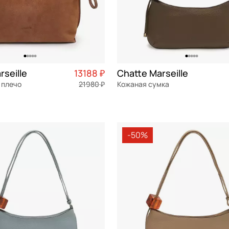
rseille
13188 ₽
Chatte Marseille
 плечо
21980 ₽
Кожаная сумка
Частями 3 297 ₽ × 4
натуральная кожа
Частями 
см
32x17,5x3,5 см
-50%
ОРЗИНУ
В КОРЗИНУ