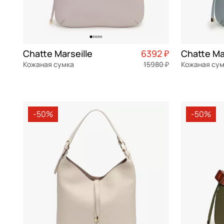
Chatte Marseille
6392 ₽
Chatte Ma
Кожаная сумка
15980 ₽
Кожаная су
натуральная кожа
Частями 1 598 ₽ × 4
натуральна
32x17,5x3,5 см
32x17,5x3,5 
-50%
-50%
В КОРЗИНУ
В К