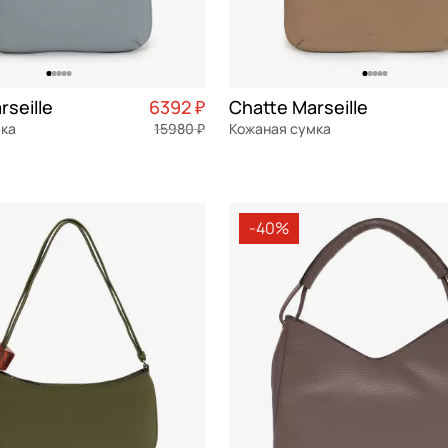
rseille
6392 ₽
Chatte Marseille
мка
15980 ₽
Кожаная сумка
я кожа
Частями 1 598 ₽ × 4
натуральная кожа
Частями 
см
32x17,5x3,5 см
-40%
ОРЗИНУ
В КОРЗИНУ