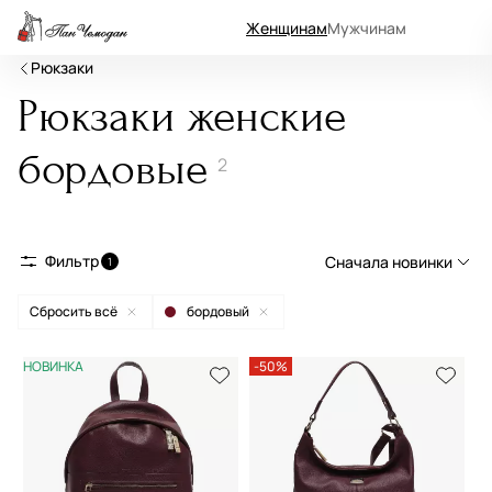
Женщинам
Мужчинам
Рюкзаки
Рюкзаки женские
бордовые
2
Фильтр
Сначала новинки
1
Сбросить всё
бордовый
Сначала новинки
Сначала популярные
НОВИНКА
-50%
По возрастанию цены
По убыванию цены
По размеру скидки