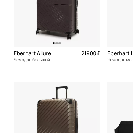
Eberhart Allure
21900 ₽
Чемодан большой L из полипропилена с кодовым замком
полипропилен
Частями 5 475 ₽ × 4
поликарбон
50x78x31 см
35x57x24 см
В КОРЗИНУ
В К