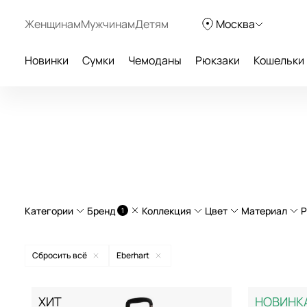
Женщинам
Мужчинам
Детям
Москва
Новинки
Сумки
Чемоданы
Рюкзаки
Кошельки
Категории
Бренд
Коллекция
Цвет
Материал
Р
1
Бизнес-кейсы
полипр
Сбросить всё
Eberhart
Дорожные рюкзаки
натурал
American Tourister
Allure
бежевый
ХИТ
НОВИНК
Дорожные сумки
Curv®