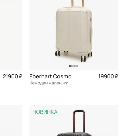
21900 ₽
Eberhart Cosmo
19900 ₽
Чемодан маленький S из полипропилена
5 475 ₽ × 4
полипропилен
Частями 4 975 ₽ × 4
38.5x54x22.5 см
НОВИНКА
В КОРЗИНУ