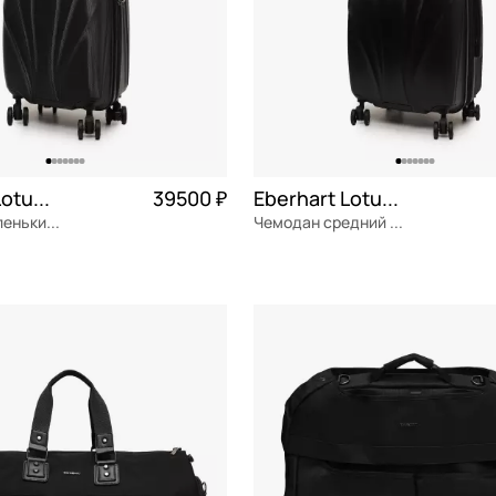
Eberhart Lotus 2.0
39500 ₽
Eberhart Lotus 2.0
Чемодан маленький S из поликарбоната
Чемодан средний M из поликарбоната
ат
Частями 9 875 ₽ × 4
поликарбонат
Частями 1
46x68x31 см
ОРЗИНУ
В КОРЗИНУ