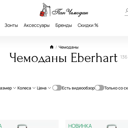
Зонты
Аксессуары
Бренды
Скидки %
/
Чемоданы
Чемоданы Eberhart
136
азмер
Колеса
Цена
Есть видеообзор
Только со с
От
До
опилен
L большие (70-79 см)
4-Колеса
—
ьная кожа
с увеличением объема
2-Колеса
А
НОВИНКА
ручная кладь