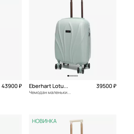
По убыванию цены
По размеру скидки
По скорости доставки
43900 ₽
Eberhart Lotus 2.0
39500 ₽
Чемодан маленький S из поликарбоната
0 975 ₽ × 4
поликарбонат
Частями 9 875 ₽ × 4
35x57x24 см
НОВИНКА
В КОРЗИНУ