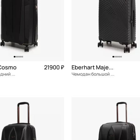
 Cosmo
21900 ₽
Eberhart Majestic 2.0
Чемодан средний M из полипропилена
Чемодан большой L из полипропилена
ен
Частями 5 475 ₽ × 4
полипропилен
Частями 
см
45x70x25 см
ОРЗИНУ
В КОРЗИНУ