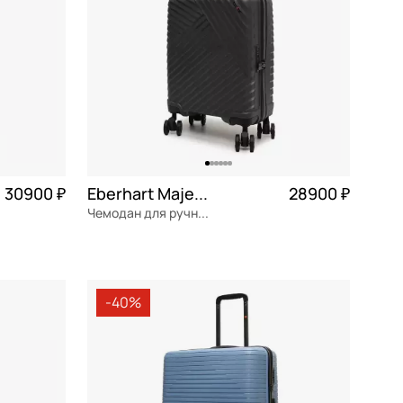
30900 ₽
Eberhart Majestic 2.0
28900 ₽
Чемодан для ручной клади из полипропилена
7 725 ₽ × 4
полипропилен
Частями 7 225 ₽ × 4
37x55x20 см
-40%
В КОРЗИНУ