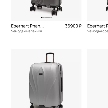
Eberhart Phantom
36900 ₽
Чемодан маленький S из поликарбоната
поликарбонат
Частями 9 225 ₽ × 4
поликарбон
37x55.5x22 см
47x67x28 см
В КОРЗИНУ
В К