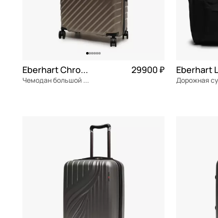
Eberhart Chronos
29900 ₽
Eberhart L
Чемодан большой L из полипропилена
полипропилен
Частями 7 475 ₽ × 4
полиэстер
51x77x30 см
53x29x27 см
В КОРЗИНУ
В К