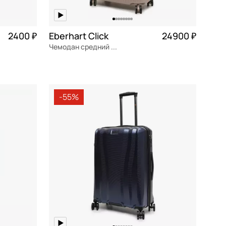
2400 ₽
Eberhart Click
24900 ₽
Чемодан средний M из полипропилена
полипропилен
Частями 6 225 ₽ × 4
46x67x27 см
-55%
В КОРЗИНУ