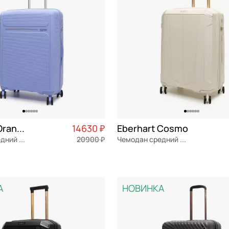
Eberhart Orange by Eberhart Weekend
14630 ₽
Eberhart Cosmo
Чемодан средний M из полипропилена
20900 ₽
Чемодан средний M из полипропилена
ен
Частями 3 658 ₽ × 4
полипропилен
Частями 
44x65.5x28 см
А
НОВИНКА
ОРЗИНУ
В КОРЗИНУ