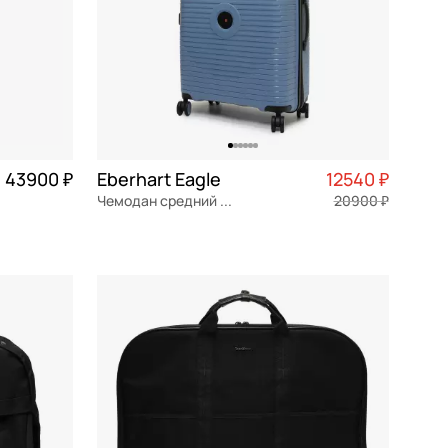
43900 ₽
Eberhart Eagle
12540 ₽
Чемодан средний M из полипропилена
20900 ₽
0 975 ₽ × 4
полипропилен
Частями 3 135 ₽ × 4
46x68x26 см
В КОРЗИНУ