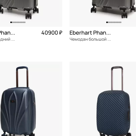
Eberhart Phantom
40900 ₽
Eberhart Phantom
Чемодан средний M из поликарбоната
Чемодан большой L из поликарбоната
ат
Частями 10 225 ₽ × 4
поликарбонат
Частями 1
53x78x33 см
ОРЗИНУ
В КОРЗИНУ