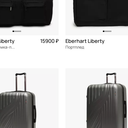
iberty
15900 ₽
Eberhart Liberty
Дорожная сумка-портплед
Портплед
Частями 3 975 ₽ × 4
полиэстер
Частями 
60x53x4 см
ОРЗИНУ
В КОРЗИНУ