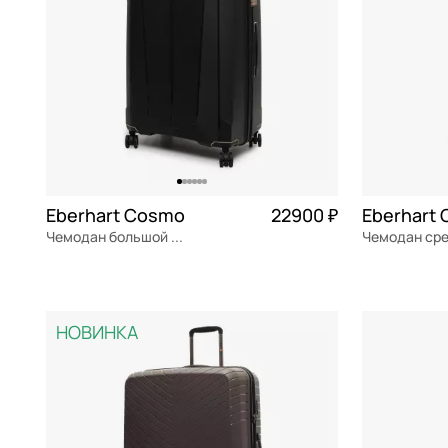
Vector
Eberhart Cosmo
22900 ₽
Eberhart
Чемодан большой L из полипропилена
полипропилен
Частями 5 725 ₽ × 4
полипропил
50x75x5 см
44x65.5x28 
НОВИНКА
В КОРЗИНУ
В К