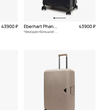
43900 ₽
Eberhart Phantom
43900 ₽
Чемодан большой L из поликарбоната
0 975 ₽ × 4
поликарбонат
Частями 10 975 ₽ × 4
53x78x33 см
В КОРЗИНУ