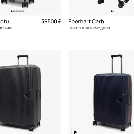
Eberhart Lotus 2.0
39500 ₽
Eberhart Carbon
Чемодан маленький S из поликарбоната
Чехол для чемодана
ат
Частями 9 875 ₽ × 4
полиэстер
s см
ОРЗИНУ
В КОРЗИНУ