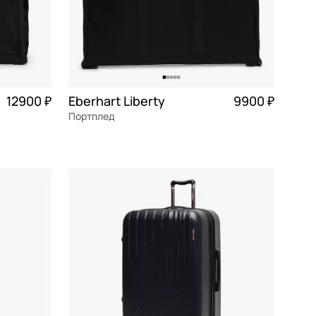
12900 ₽
Eberhart Liberty
9900 ₽
Портплед
3 225 ₽ × 4
полиэстер
Частями 2 475 ₽ × 4
61x52x3 см
В КОРЗИНУ