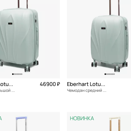
M средние (60-69 см)
СБРОСИТЬ
ПРИМЕНИТЬ
XL очень большие (от 80 см)
астик
S маленькие (до 60 см)
тер
а/к Победа
етан
рбонат
Eberhart Lotus 2.0
46900 ₽
Eberhart Lotus 2.0
x
Чемодан большой L из поликарбоната
Чемодан средний M из поликарбоната
ат
Частями 11 725 ₽ × 4
поликарбонат
Частями 1
а
46x68x31 см
А
НОВИНКА
ОРЗИНУ
В КОРЗИНУ