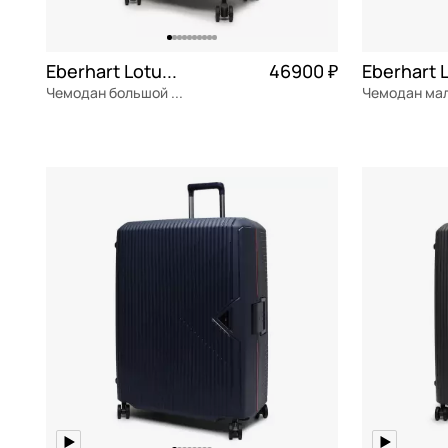
Eberhart Lotus 2.0
46900 ₽
Чемодан большой L из поликарбоната
поликарбонат
Частями 11 725 ₽ × 4
поликарбон
52x77x33 см
35x57x24 см
В КОРЗИНУ
В К