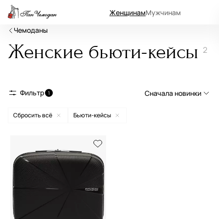
Женщинам
Мужчинам
Чемоданы
Женские бьюти-кейсы
2
Фильтр
Сначала новинки
1
Сбросить всё
Бьюти-кейсы
Сначала новинки
Сначала популярные
По возрастанию цены
По убыванию цены
По размеру скидки
По скорости доставки