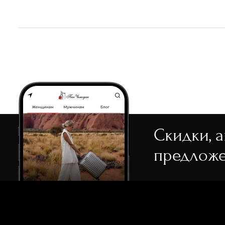
белый
Recyclex
СБРОСИТЬ
ПР
бордовый
замша
бронзовый
голубой
желтый
зеленый
коричневый
Скидки, 
кремовый
предложе
мульти
оливковый
розовый
серый