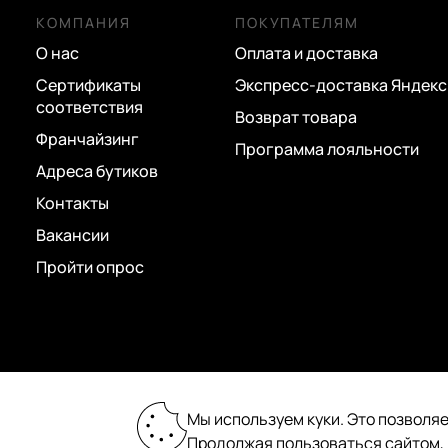
синий
КОМПАНИЯ
ПОКУПАТЕЛЯМ
сиреневый
О нас
Оплата и доставка
Сертификаты
Экспресс-доставка Яндекс
темно-серый
соответствия
Возврат товара
фиолетовый
Франчайзинг
Программа лояльности
черный
Адреса бутиков
Контакты
Вакансии
Пройти опрос
2026 © «Пан Чемодан» — онлайн-бутик:
Мы используем куки. Это позволяе
сумки, чемоданы, аксессуары
Продолжая пользоваться сайтом,