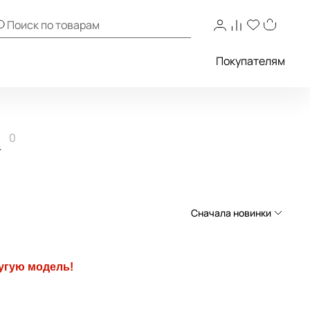
Покупателям
a
0
Сначала новинки
Сначала новинки
угую модель!
Сначала популярные
По возрастанию цены