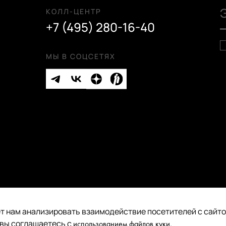
КОЛЛ-ЦЕНТР
+7 (495) 280-16-40
МЫ В СОЦСЕТЯХ
т нам анализировать взаимодействие посетителей с сайтом
Публичная оферта
 вы соглашаетесь с
.
использованием файлов куки