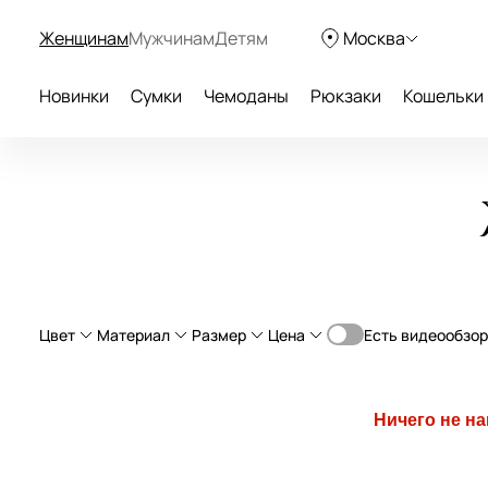
Женщинам
Мужчинам
Детям
Москва
Новинки
Сумки
Чемоданы
Рюкзаки
Кошельки
Цвет
Материал
Размер
Цена
Есть видеообзор
От
Д
натуральная кожа
Большие (более 40 см)
—
Ничего не н
текстиль
Средние (от 30 до 40 см)
бежевый
экокожа
Маленькие (от 20 до 30 см)