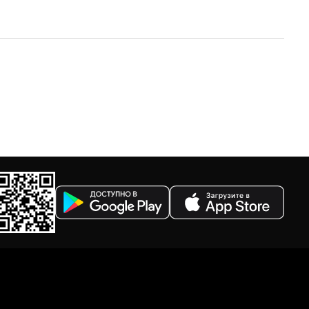
По убыванию цены
По размеру скидки
По скорости доставки