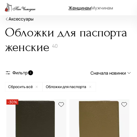
Женщинам
Мужчинам
Аксессуары
Обложки для паспорта
женские
40
Фильтр
Сначала новинки
1
Сбросить всё
Обложки для паспорта
Сначала новинки
Сначала популярные
-30%
По возрастанию цены
По убыванию цены
По размеру скидки