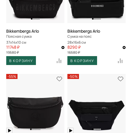
По скорости доставки
Bikkembergs Arlo
Bikkembergs Arlo
Поясная сумка
Сумка на пояс
37x14x10 см
28x16x6 см
11748 ₽
8290 ₽
19580 ₽
16580 ₽
В КОРЗИНУ
В КОРЗИНУ
-55%
-50%