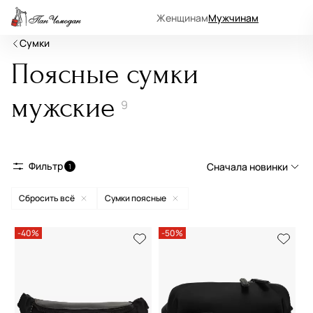
Женщинам
Мужчинам
Сумки
Поясные сумки
мужские
9
Фильтр
Сначала новинки
1
Сбросить всё
Сумки поясные
Сначала новинки
Сначала популярные
-40%
-50%
По возрастанию цены
По убыванию цены
По размеру скидки