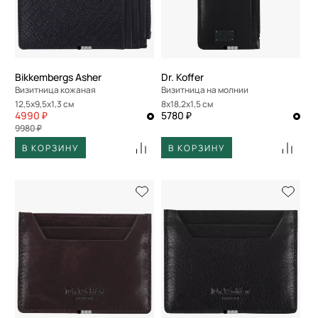
Bikkembergs Asher
Dr. Koffer
Визитница кожаная
Визитница на молнии
12,5x9,5x1,3 см
8x18,2x1,5 см
4990 ₽
5780 ₽
9980 ₽
В КОРЗИНУ
В КОРЗИНУ