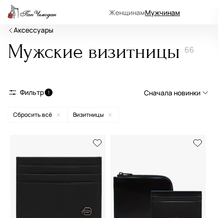
Женщинам
Мужчинам
Аксессуары
Мужские визитницы
66
Фильтр
Сначала новинки
1
Сбросить всё
Визитницы
Сначала новинки
Сначала популярные
По возрастанию цены
По убыванию цены
По размеру скидки
По скорости доставки