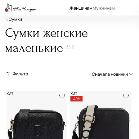
Женщинам
Мужчинам
Сумки
Сумки женские
маленькие
302
Фильтр
Сначала новинки
Сначала новинки
ХИТ
ХИТ
-40%
Сначала популярные
По возрастанию цены
По убыванию цены
По размеру скидки