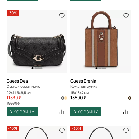
-30%
Guess Dea
Guess Erenia
Сумка через плечо
Кожаная сумка
22x11,5x6,5 см
15x18x7 см
11830 ₽
18500 ₽
16900 ₽
В КОРЗИНУ
В КОРЗИНУ
-40%
-30%