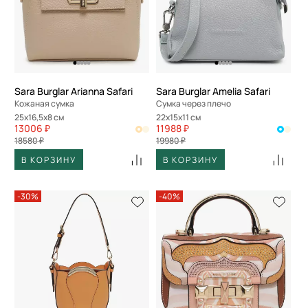
Sara Burglar Arianna Safari
Sara Burglar Amelia Safari
Кожаная сумка
Сумка через плечо
25x16,5x8 см
22x15x11 см
13006 ₽
11988 ₽
18580 ₽
19980 ₽
В КОРЗИНУ
В КОРЗИНУ
-30%
-40%