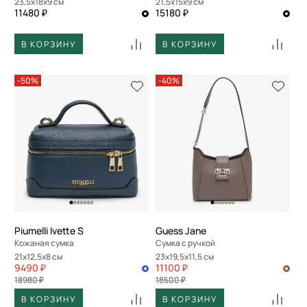
23,5x18x9 см
21,5x15x9 см
11480 ₽
15180 ₽
В КОРЗИНУ
В КОРЗИНУ
-50%
-40%
Piumelli Ivette S
Guess Jane
Кожаная сумка
Сумка с ручкой
21x12,5x8 см
23x19,5x11,5 см
9490 ₽
11100 ₽
18980 ₽
18500 ₽
В КОРЗИНУ
В КОРЗИНУ