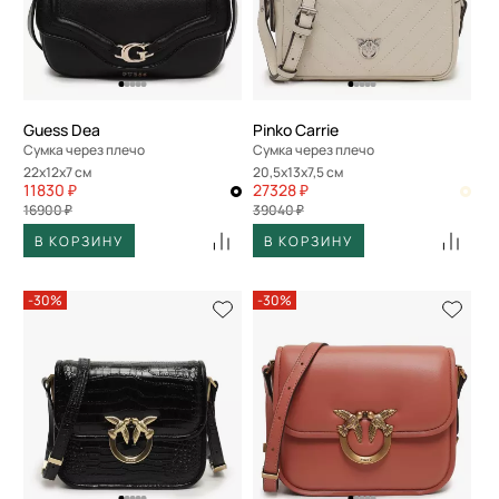
Guess Dea
Pinko Carrie
Сумка через плечо
Сумка через плечо
22x12x7 см
20,5x13x7,5 см
11830 ₽
27328 ₽
16900 ₽
39040 ₽
В КОРЗИНУ
В КОРЗИНУ
-30%
-30%