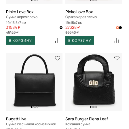
Pinko Love Box
Pinko Love Box
Сумка через плечо
Сумка через плечо
19x15,5x7 см
19x15x7 см
31584 ₽
27328 ₽
45120 ₽
39040 ₽
В КОРЗИНУ
В КОРЗИНУ
Bugatti Ilva
Sara Burglar Elena Leaf
Сумка со съмной косметичкой
Кожаная сумка