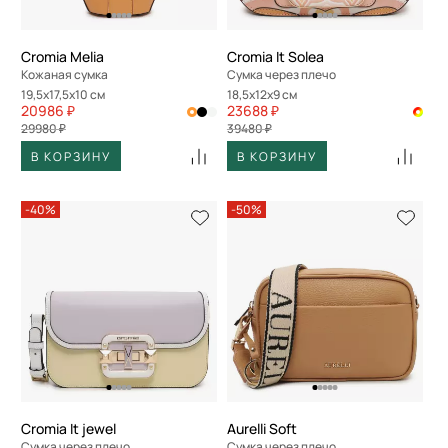
Cromia Melia
Cromia It Solea
Кожаная сумка
Сумка через плечо
19,5x17,5x10 см
18,5x12x9 см
20986 ₽
23688 ₽
29980 ₽
39480 ₽
В КОРЗИНУ
В КОРЗИНУ
-40%
-50%
Cromia It jewel
Aurelli Soft
Сумка через плечо
Сумка через плечо