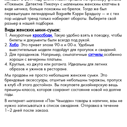
«Покемон. Детектив Пикачу» с маленьким женским клатчем в
виде мячика, больше похожим на брелок. Тогда же был
перевыпущен легендарный Baguette Кэрри Брэдшоу — и с тех
пор модный тренд только набирает обороты. Выберите свой
размер в нашей подборке.
Виды женских мини-сумок:
Аккуратные
кроссбоди.
Такую удобно взять в поездку, чтобы
билеты и документы были всегда под рукой.
Хобо
. Это привет эпохе 90-х и 00-х. Удобные
вместительные модели подойдут для прогулок и свиданий.
Для праздников. Например, симпатичные
сэтчелы
особенно
хороши с вечерним платьем.
Круглые, из джута или ротанга. Идеальны для летних
образов и ужинов в ресторане.
Мы продаем не просто небольшие женские сумки. Это
брендовые аксессуары, отшитые небольшим тиражом, пропуск
в клуб «Я этого достойна». Вы покупаете дизайнерскую вещь
премиум-класса, которая сохранит состояние новой на долгие
годы.
В интернет-магазине «Пан Чемодан» товары в наличии, вам не
нужно записываться в список ожидания. Отправка в течение
1–2 дней после заказа.