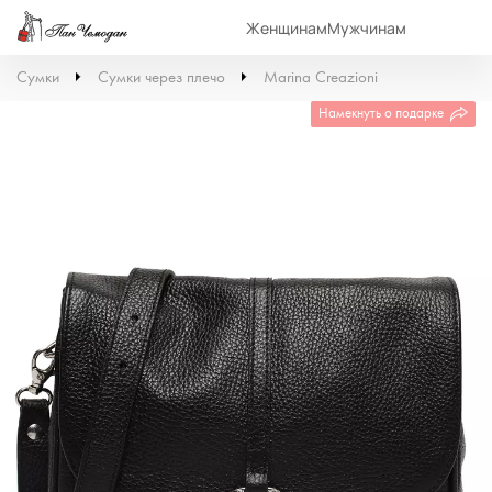
Женщинам
Мужчинам
Сумки
Сумки через плечо
Marina Creazioni
Намекнуть о подарке