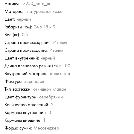
Артикул:
7250_nero_pc
Материал:
натуральная кожа
Furla
Furla
Marina Volpe
Marina Volpe
Marina
Цвет:
черный
Creazioni
Сумка кросс-боди
Сумка кросс-боди
Кожаная сумка через
Кожаная сумка через
плечо
плечо
Габариты (см):
24 x 18 x 9
Сумка через плечо
43 500 руб.
43 500 руб.
9 790 руб.
9 790 руб.
10 352 руб.
Вес (кг):
0,5
19 580 руб.
19 580 руб.
25 880 руб.
Страна происхождения:
Италия
Страна производства:
Италия
Цвет внутренний:
черный
Длина плечевого ремня (см):
100
Внутренний материал:
полиэстер
Фактура:
зернистая
Тип застежки:
откидной клапан
Цвет фурнитуры:
серебряный
Количество отделений:
2
Карманы внутренние:
3
Карманы внешние:
1
Форма сумки:
Мессенджер