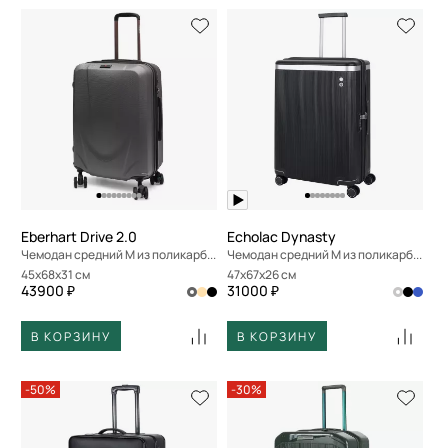
Eberhart Drive 2.0
Echolac Dynasty
Чемодан средний M из поликарбоната
Чемодан средний M из поликарбоната
45x68x31 см
47x67x26 см
43900 ₽
31000 ₽
В КОРЗИНУ
В КОРЗИНУ
-50%
-30%