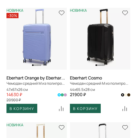
НОВИНКА
НОВИНКА
-30%
Eberhart Orange by Eberhart Weekend
Eberhart Cosmo
Чемодан средний M из полипропилена
Чемодан средний M из полипропилена
47x67x26 см
44x65.5x28 см
14630 ₽
21900 ₽
20900 ₽
В КОРЗИНУ
В КОРЗИНУ
НОВИНКА