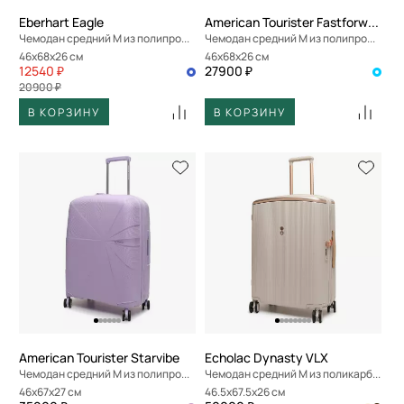
Eberhart Eagle
American Tourister Fastforward
Чемодан средний M из полипропилена
Чемодан средний M из полипропилена
46x68x26 см
46x68x26 см
12540 ₽
27900 ₽
20900 ₽
В КОРЗИНУ
В КОРЗИНУ
American Tourister Starvibe
Echolac Dynasty VLX
Чемодан средний M из полипропилена
Чемодан средний M из поликарбоната
46x67x27 см
46.5x67.5x26 см