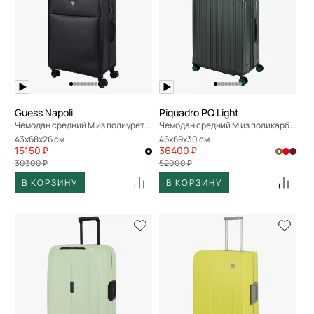
Guess Napoli
Piquadro PQ Light
Чемодан средний M из полиурeтана
Чемодан средний M из поликарбоната
43x68x26 см
46x69x30 см
15150 ₽
36400 ₽
30300 ₽
52000 ₽
В КОРЗИНУ
В КОРЗИНУ