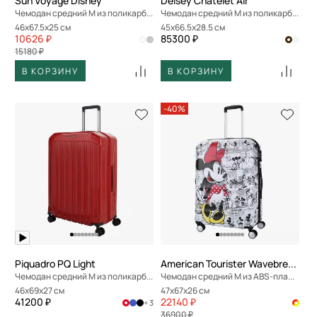
Sun Voyage Disney
Delsey Chatelet Air
Чемодан средний M из поликарбоната
Чемодан средний M из поликарбоната
46x67.5x25 см
45x66.5x28.5 см
10626 ₽
85300 ₽
15180 ₽
В КОРЗИНУ
В КОРЗИНУ
-40%
Piquadro PQ Light
American Tourister Wavebreaker Disney
Чемодан средний M из поликарбоната
Чемодан средний M из ABS-пластика с кодовым замком
46x69x27 см
47x67x26 см
41200 ₽
22140 ₽
+ 3
36900 ₽