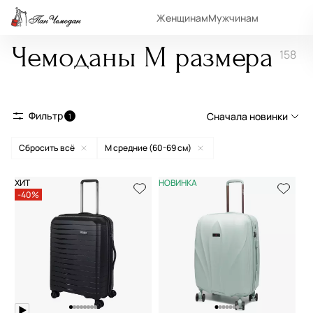
Женщинам
Мужчинам
Чемоданы M размера
158
Фильтр
Сначала новинки
1
Сбросить всё
M средние (60-69 см)
Сначала новинки
Сначала популярные
ХИТ
НОВИНКА
-40%
По возрастанию цены
По убыванию цены
По размеру скидки
По скорости доставки