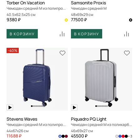
Torber On Vacation
Samsonite Proxis
Чемодан средний M из полипропилена
Чемодан средний M
40.5x62.5x25 см
48x69x29 см
9380 ₽
77500 ₽
В КОРЗИНУ
В КОРЗИНУ
-40%
Stevens Waves
Piquadro PQ Light
Чемодан средний M из полипропилена
Чемодан средний M из поликарбоната
44x67x26 см
46x69x27 см
11688 ₽
45500 ₽
+ 3