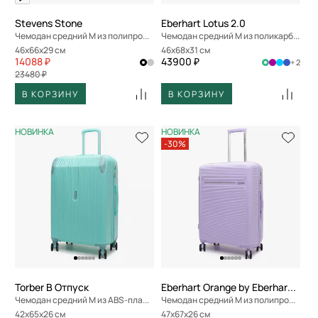
Stevens Stone
Eberhart Lotus 2.0
Чемодан средний M из полипропилена
Чемодан средний M из поликарбоната
46x66x29 см
46x68x31 см
14088 ₽
43900 ₽
+ 2
23480 ₽
В КОРЗИНУ
В КОРЗИНУ
НОВИНКА
НОВИНКА
-30%
Torber В Отпуск
Eberhart Orange by Eberhart Weekend
Чемодан средний M из ABS-пластика
Чемодан средний M из полипропилена
42x65x26 см
47x67x26 см