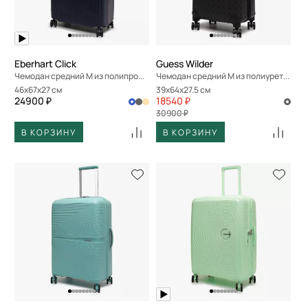
Eberhart Click
Guess Wilder
Чемодан средний M из полипропилена
Чемодан средний M из полиурeтана
46x67x27 см
39x64x27.5 см
24900 ₽
18540 ₽
30900 ₽
В КОРЗИНУ
В КОРЗИНУ