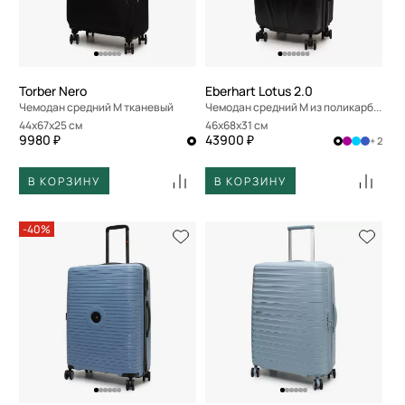
Torber Nero
Eberhart Lotus 2.0
Чемодан средний M тканевый
Чемодан средний M из поликарбоната
44x67x25 см
46x68x31 см
9980 ₽
43900 ₽
+ 2
В КОРЗИНУ
В КОРЗИНУ
-40%