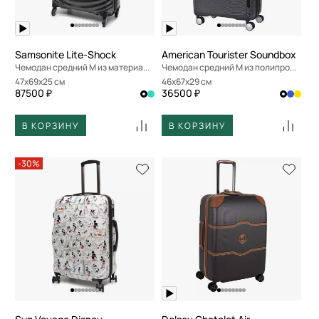
Samsonite Lite-Shock
American Tourister Soundbox
Чемодан средний M из материала Curv
Чемодан средний M из полипропилена с кодовым замком
47x69x25 см
46x67x29 см
87500 ₽
36500 ₽
В КОРЗИНУ
В КОРЗИНУ
-30%