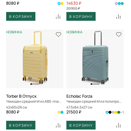
8080 ₽
14630 ₽
20900 ₽
В КОРЗИНУ
В КОРЗИНУ
НОВИНКА
НОВИНКА
Torber В Отпуск
Echolac Forza
Чемодан средний M из ABS-пластика
Чемодан средний M из полипропилена
42x65x26 см
47.5x64.5x27 см
8080 ₽
21500 ₽
+ 1
В КОРЗИНУ
В КОРЗИНУ