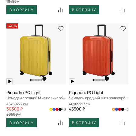
19480 ₽
В КОРЗИНУ
В КОРЗИНУ
-40%
Piquadro PQ Light
Piquadro PQ Light
Чемодан средний M из поликарбоната
Чемодан средний M из поликарбоната
46x69x27 см
46x69x27 см
30300 ₽
45500 ₽
+ 3
+ 3
50500 ₽
В КОРЗИНУ
В КОРЗИНУ