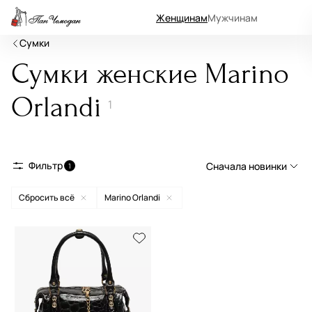
Женщинам
Мужчинам
Сумки
Сумки женские Marino
Orlandi
1
Фильтр
Сначала новинки
1
Сбросить всё
Marino Orlandi
Сначала новинки
Сначала популярные
По возрастанию цены
По убыванию цены
По размеру скидки