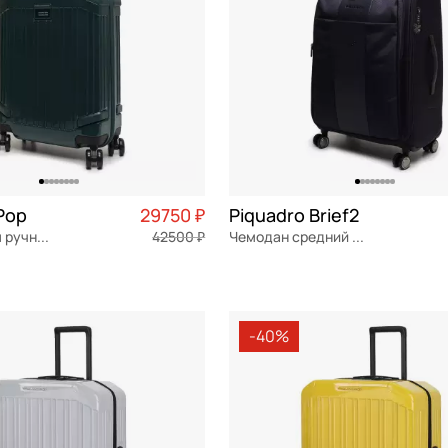
Pop
29750 ₽
Piquadro Brief2
Чемодан для ручной клади из поликарбоната
42500 ₽
Чемодан средний M тканевый
ат
Частями 7 438 ₽ × 4
текстиль
Частями 
м
45x68x30 см
-40%
ОРЗИНУ
В КОРЗИНУ