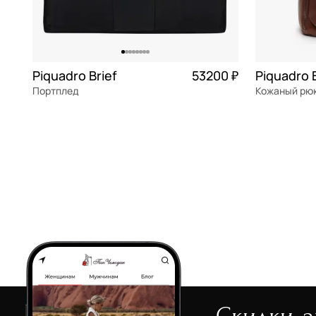
Piquadro Brief
53200 ₽
Портплед
Кожаный рю
полиэстер
натуральна
55x39x12 см
31x47x17 см
В КОРЗИНУ
В К