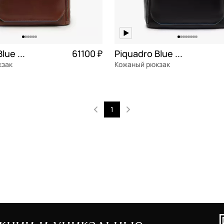
Piquadro Blue square
61100 ₽
Piquadro Blue square
кзак
Кожаный рюкзак
я кожа
натуральная кожа
31x47x17 см
1
ОРЗИНУ
В КОРЗИНУ