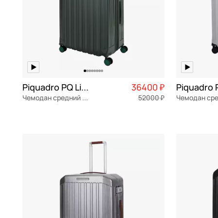
Piquadro PQ Light
36400 ₽
Чемодан средний M из поликарбоната
52000 ₽
поликарбонат
Частями 9 100 ₽ × 4
поликарбон
46x69x30 см
46x69x27 с
В КОРЗИНУ
В К