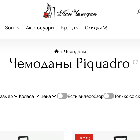
Зонты
Аксессуары
Бренды
Скидки %
/
Чемоданы
Чемоданы Piquadro
57
азмер
Колеса
Цена
Есть видеообзор
Только со с
От
До
опилен
L большие (70-79 см)
4-Колеса
—
ьная кожа
с увеличением объема
ручная кладь
-30%