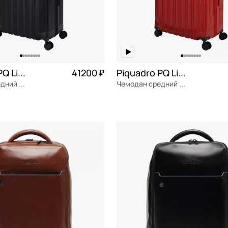
Piquadro PQ Light
41200 ₽
Piquadro PQ Light
Чемодан средний M из поликарбоната
Чемодан средний M из поликарбоната
ат
Частями 10 300 ₽ × 4
поликарбонат
Частями 1
м
46x69x27 см
ОРЗИНУ
В КОРЗИНУ