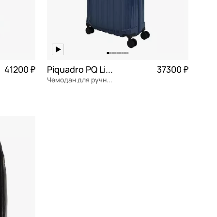
41200 ₽
Piquadro PQ Light
37300 ₽
Чемодан для ручной клади из поликарбоната
0 300 ₽ × 4
поликарбонат
Частями 9 325 ₽ × 4
40x55x20 см
В КОРЗИНУ