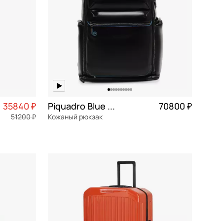
35840 ₽
Piquadro Blue square
70800 ₽
51200 ₽
Кожаный рюкзак
8 960 ₽ × 4
натуральная кожа
34x47x16 см
В КОРЗИНУ