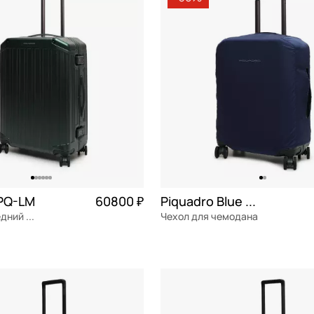
M средние (60-69 см)
СБРОСИТЬ
ПРИМЕНИТЬ
XL очень большие (от 80 см)
астик
S маленькие (до 60 см)
тер
а/к Победа
етан
рбонат
 PQ-LM
60800 ₽
Piquadro Blue square
x
Чемодан средний M из поликарбоната
Чехол для чемодана
ат
полиэстер
а
см
s см
ОРЗИНУ
В КОРЗИНУ