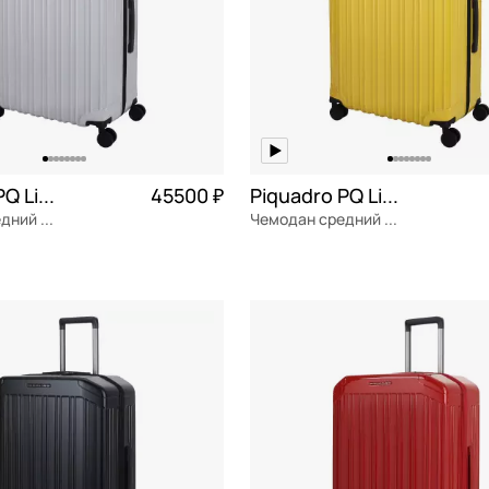
Piquadro PQ Light
45500 ₽
Piquadro PQ Light
Чемодан средний M из поликарбоната
Чемодан средний M из поликарбоната
ат
Частями 11 375 ₽ × 4
поликарбонат
Частями 
м
46x69x27 см
ОРЗИНУ
В КОРЗИНУ