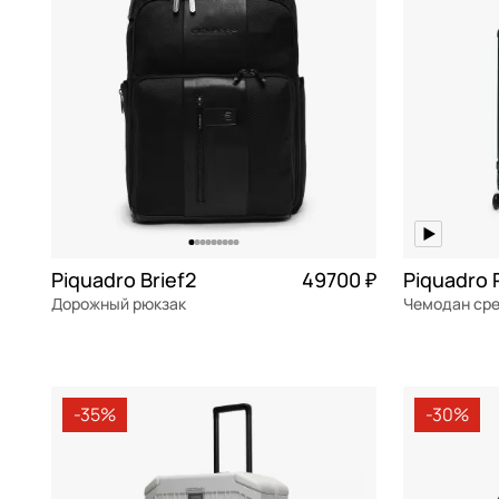
Mayrhoff
оранжевый
Picard
розовый
Piquadro
салатовый
Samsonite
серебряный
Sara Burglar
серый
Stevens
синий
Sun Voyage
сиреневый
Piquadro Brief2
49700 ₽
Piquadro 
Дорожный рюкзак
Torber
темно-серый
Wenger
фиолетовый
текстиль
Частями 12 425 ₽ × 4
поликарбон
30x43x20 см
46x69x27 с
хаки
-35%
-30%
черный
В КОРЗИНУ
В К