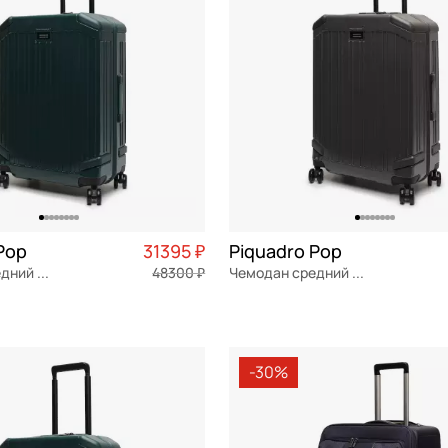
Pop
31395 ₽
Piquadro Pop
Чемодан средний M из поликарбоната
48300 ₽
Чемодан средний M из поликарбоната
ат
Частями 7 849 ₽ × 4
поликарбонат
Частями 1
м
46x69x27 см
-30%
ОРЗИНУ
В КОРЗИНУ