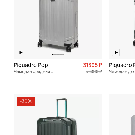
Piquadro Pop
31395 ₽
Piquadro 
Чемодан средний M из поликарбоната
48300 ₽
поликарбонат
Частями 7 849 ₽ × 4
поликарбон
46x69x27 см
40x55x20 с
-30%
В КОРЗИНУ
В К