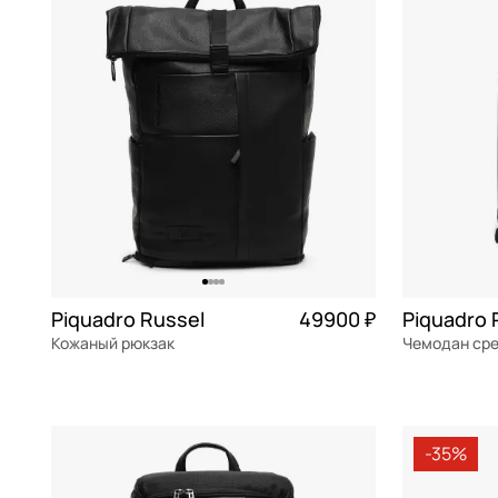
Aurelli
белый
Портпледы
Corner
ткань
Automobili Lamborghini
бирюзовый
Чемоданы на колесах
Lyra
Roxkin
Bikkembergs
бордовый
Чехлы для чемоданов
Modus
ABS-пл
Bugatti
голубой
Pop
полиэс
Cerruti 1881
желтый
PQ Light
полиур
Chatte
зеленый
PQ-LM
полика
Delsey
золотой
Russel
нейлон
Dr. Koffer
коричневый
Piquadro Russel
49900 ₽
Piquadro
Recycle
Кожаный рюкзак
Eberhart
красный
RPET
натуральная кожа
Частями 12 475 ₽ × 4
поликарбон
Echolac
кремовый
экокож
30x47x15 см
46x68x26.5 
Guess
мульти
-35%
Henry Backer
мятный
В КОРЗИНУ
В К