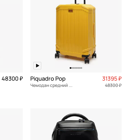
48300 ₽
Piquadro Pop
31395 ₽
Чемодан средний M из поликарбоната
48300 ₽
2 075 ₽ × 4
поликарбонат
Частями 7 849 ₽ × 4
46x69x27 см
В КОРЗИНУ