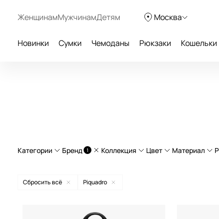
Женщинам
Мужчинам
Детям
Москва
Новинки
Сумки
Чемоданы
Рюкзаки
Кошельки
Категории
Бренд
Коллекция
Цвет
Материал
Р
1
Дорожные рюкзаки
Blue square
полипр
Сбросить всё
Piquadro
Дорожные сумки
Brief
натурал
American Tourister
бежевый
Легкие чемоданы
Brief2
Curv®