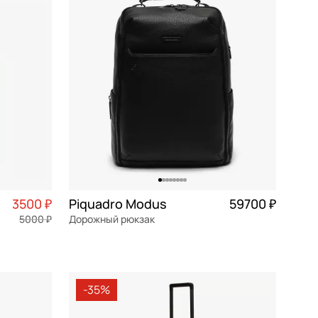
По убыванию цены
По размеру скидки
По скорости доставки
3500 ₽
Piquadro Modus
59700 ₽
5000 ₽
Дорожный рюкзак
натуральная кожа
30x46x17 см
-35%
В КОРЗИНУ