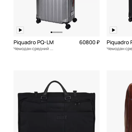
Piquadro PQ-LM
60800 ₽
Чемодан средний M из поликарбоната
поликарбонат
поликарбон
46x68x26.5 см
46x69x27 с
В КОРЗИНУ
В К