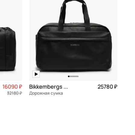
По убыванию цены
По размеру скидки
По скорости доставки
16090 ₽
Bikkembergs Allen
25780 ₽
32180 ₽
Дорожная сумка
4 023 ₽ × 4
полиуретан
Частями 6 445 ₽ × 4
54x30x27 см
В КОРЗИНУ