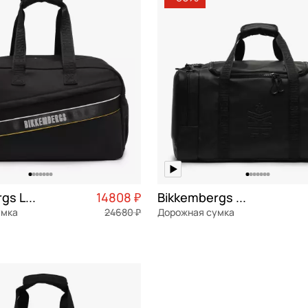
M средние (60-69 см)
СБРОСИТЬ
ПРИМЕНИТЬ
XL очень большие (от 80 см)
астик
S маленькие (до 60 см)
тер
а/к Победа
етан
рбонат
Bikkembergs Lenox
14808 ₽
Bikkembergs Owen
x
умка
24680 ₽
Дорожная сумка
Частями 3 702 ₽ × 4
полиуретан
Частями 
а
55x29x25 см
ОРЗИНУ
В КОРЗИНУ