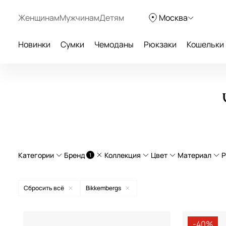
Женщинам
Мужчинам
Детям
Москва
Новинки
Сумки
Чемоданы
Рюкзаки
Кошельки
Категории
Бренд
Коллекция
Цвет
Материал
Р
1
Дорожные рюкзаки
Allen
полипр
Сбросить всё
Bikkembergs
Дорожные сумки
Arlo
натурал
American Tourister
бежевый
Легкие чемоданы
Derive
Curv®
-40%