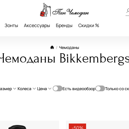
Зонты
Аксессуары
Бренды
Скидки %
/
Чемоданы
Чемоданы Bikkemberg
азмер
Колеса
Цена
Есть видеообзор
Только со с
От
До
опилен
L большие (70-79 см)
4-Колеса
—
ьная кожа
с увеличением объема
ручная кладь
-50%