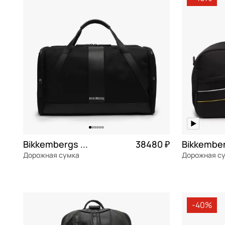
Aurelli
белый
Чемоданы на колесах
Fonz
ткань
Automobili Lamborghini
бирюзовый
Fred
Roxkin
Bikkembergs
бордовый
Lenox
ABS-пл
Bugatti
голубой
Owen
полиэс
Cerruti 1881
желтый
Tracker
полиур
Chatte
зеленый
Vertical Tape
полика
Delsey
золотой
нейлон
Dr. Koffer
коричневый
Bikkembergs Arlo
38480 ₽
Recycle
Дорожная сумка
Дорожная с
Eberhart
красный
RPET
нейлон
Частями 9 620 ₽ × 4
полиэстер
Echolac
кремовый
экокож
49,5x29x23 см
49x28x22 см
Guess
мульти
-40%
Henry Backer
мятный
В КОРЗИНУ
В К