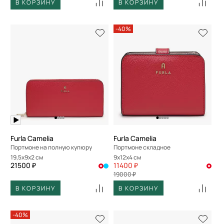
В КОРЗИНУ
В КОРЗИНУ
-40%
Furla Camelia
Furla Camelia
Портмоне на полную купюру
Портмоне складное
19,5x9x2 см
9x12x4 см
21500 ₽
11400 ₽
19000 ₽
В КОРЗИНУ
В КОРЗИНУ
-40%