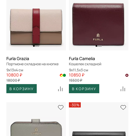
Furla Grazia
Furla Camelia
Портмоне складное на кнопке
Кошелек складной
9x13x4 см
9x11,5x3 см
10800 ₽
10850 ₽
18000 ₽
15500 ₽
В КОРЗИНУ
В КОРЗИНУ
-30%