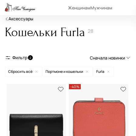
Женщинам
Мужчинам
Аксессуары
Кошельки Furla
28
Фильтр
Сначала новинки
2
Сбросить всё
Портмоне и кошельки
Furla
Сначала новинки
Сначала популярные
-40%
По возрастанию цены
По убыванию цены
По размеру скидки
По скорости доставки