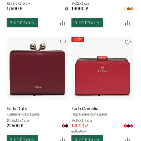
12x9,5x2,5 см
9x12x3 см
17500 ₽
19000 ₽
В КОРЗИНУ
В КОРЗИНУ
-40%
Furla Dots
Furla Camelia
Кошелек складной
Портмоне складное
10,5x12x4 см
9x14x3,5 см
22500 ₽
12000 ₽
20000 ₽
В КОРЗИНУ
В КОРЗИНУ