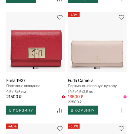
-40%
Furla 1927
Furla Camelia
Портмоне складное
Портмоне на полную купюру
9,5x13x3 см
19,5x9,5x3,5 см
21500 ₽
13500 ₽
22500 ₽
В КОРЗИНУ
В КОРЗИНУ
-40%
-30%