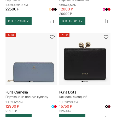
19,5x9,5x3,5 см
9x14x3,5 см
22500 ₽
12000 ₽
20000 ₽
В КОРЗИНУ
В КОРЗИНУ
-40%
-30%
Furla Camelia
Furla Dots
Портмоне на полную купюру
Кошелек складной
19,5x9x2 см
10,5x12x4 см
12900 ₽
15750 ₽
21500 ₽
22500 ₽