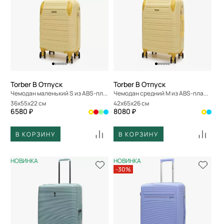
Torber В Отпуск
Torber В Отпуск
Чемодан маленький S из ABS-пластика
Чемодан средний M из ABS-пластика
36x55x22 см
42x65x26 см
6580 ₽
8080 ₽
В КОРЗИНУ
В КОРЗИНУ
НОВИНКА
НОВИНКА
-30%