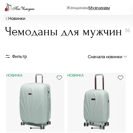
Женщинам
Мужчинам
Новинки
Чемоданы для мужчин
36
Фильтр
Сначала новинки
Сначала новинки
НОВИНКА
НОВИНКА
Сначала популярные
По возрастанию цены
По убыванию цены
По размеру скидки
По скорости доставки