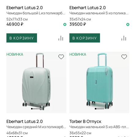
Eberhart Lotus 2.0
Eberhart Lotus 2.0
Чемодан большой L из поликарбоната
Чемодан маленький S из поликарбоната
52x77x33 см
35x57x24 см
46900 ₽
39500 ₽
В КОРЗИНУ
В КОРЗИНУ
НОВИНКА
НОВИНКА
Eberhart Lotus 2.0
Torber В Отпуск
Чемодан средний M из поликарбоната
Чемодан маленький S из ABS-пластика
46x68x31 см
36x55x22 см