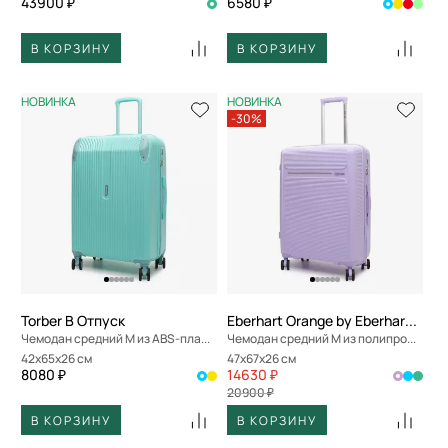
43900 ₽
6580 ₽
В КОРЗИНУ
В КОРЗИНУ
НОВИНКА
НОВИНКА
-30%
Torber В Отпуск
Eberhart Orange by Eberhart Weekend
Чемодан средний M из ABS-пластика
Чемодан средний M из полипропилена
42x65x26 см
47x67x26 см
8080 ₽
14630 ₽
20900 ₽
В КОРЗИНУ
В КОРЗИНУ