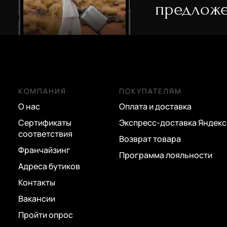
нейлон
предложе
какао
ПВХ
коралловый
Recyclex
коричневый
полиамид
красный
RPET
кремовый
КОМПАНИЯ
ПОКУПАТЕЛЯМ
замша
О нас
Оплата и доставка
мульти
пластик
Сертификаты
Экспресс-доставка Яндекс
мятный
металл
соответствия
Возврат товара
оливковый
Франчайзинг
хлопок
Программа лояльности
оранжевый
Адреса бутиков
Контакты
розовый
Вакансии
салатовый
Пройти опрос
серебряный