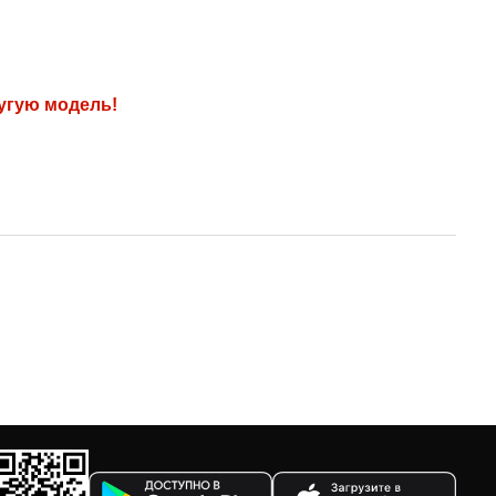
Сначала новинки
Сначала популярные
угую модель!
По возрастанию цены
По убыванию цены
По размеру скидки
По скорости доставки