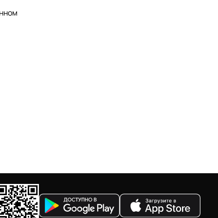
анном
.