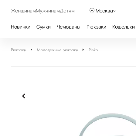
Женщинам
Мужчинам
Детям
Москва
Новинки
Сумки
Чемоданы
Рюкзаки
Кошельки
Рюкзаки
Молодежные рюкзаки
Pinko
-30%
-5
Guess
Bruno Rossi
Городской рюкзак
Кожаный рюкзак
13 930 руб.
12 240 руб.
19 900 руб.
24 480 руб.