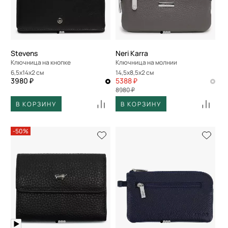
По скорости доставки
Stevens
Neri Karra
Ключница на кнопке
Ключница на молнии
6,5x14x2 см
14,5x8,5x2 см
3980 ₽
5388 ₽
8980 ₽
В КОРЗИНУ
В КОРЗИНУ
-50%