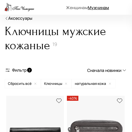
Женщинам
Мужчинам
Аксессуары
Ключницы мужские
кожаные
19
Фильтр
Сначала новинки
2
Сбросить всё
Ключницы
натуральная кожа
Сначала новинки
Сначала популярные
-40%
По возрастанию цены
По убыванию цены
По размеру скидки