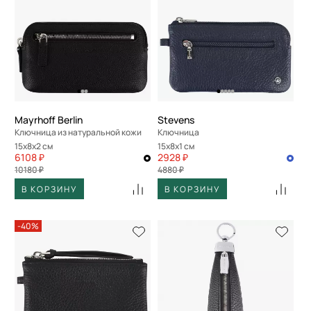
Mayrhoff Berlin
Stevens
Ключница из натуральной кожи
Ключница
15x8x2 см
15x8x1 см
6108 ₽
2928 ₽
10180 ₽
4880 ₽
В КОРЗИНУ
В КОРЗИНУ
-40%