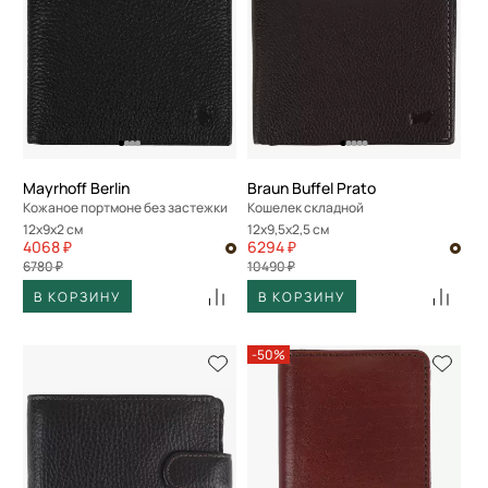
Mayrhoff Berlin
Braun Buffel Prato
Кожаное портмоне без застежки
Кошелек складной
12x9x2 см
12x9,5x2,5 см
4068 ₽
6294 ₽
6780 ₽
10490 ₽
В КОРЗИНУ
В КОРЗИНУ
-50%