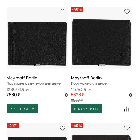
-40%
Mayrhoff Berlin
Mayrhoff Berlin
Портмоне с зажимом для денег
Портмоне складное
12x8,5x1,5 см
12x9x2,5 см
7680 ₽
5328 ₽
8880 ₽
В КОРЗИНУ
В КОРЗИНУ
-40%
-40%