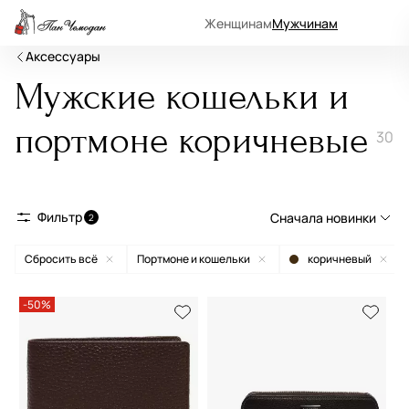
Женщинам
Мужчинам
Аксессуары
Мужские кошельки и
портмоне коричневые
30
Фильтр
Сначала новинки
2
Сбросить всё
Портмоне и кошельки
коричневый
Сначала новинки
Сначала популярные
-50%
По возрастанию цены
По убыванию цены
По размеру скидки