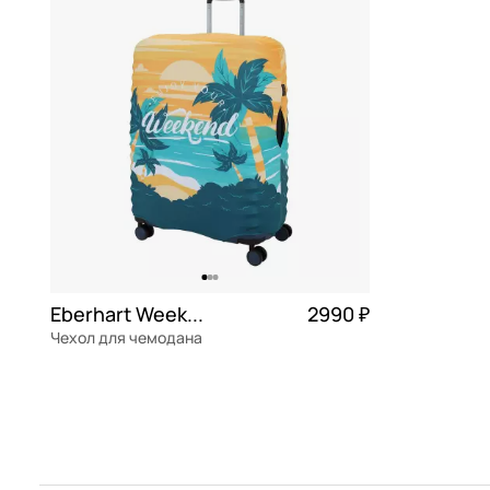
Piquadro
черный
Stevens
Eberhart Weekend
2990 ₽
Чехол для чемодана
полиэстер
l см
В КОРЗИНУ