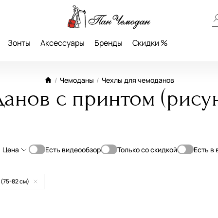
Зонты
Аксессуары
Бренды
Скидки %
/
Чемоданы
/
Чехлы для чемоданов
анов с принтом (рисунк
Цена
Есть видеообзор
Только со скидкой
Есть в
От
До
-55 см)
 (75-82 см)
—
-75 см)
82 см)