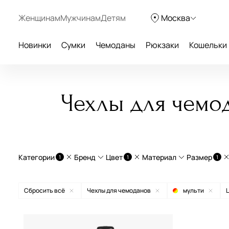
Женщинам
Мужчинам
Детям
Москва
Новинки
Сумки
Чемоданы
Рюкзаки
Кошельки
Чехлы для чемод
Категории
Бренд
Цвет
Материал
Размер
1
1
1
Чехлы для чемоданов
Chatte
мульти
полиэстер
S (45
Сбросить всё
Чехлы для чемоданов
мульти
L
Eberhart
серый
M (55
Guess
синий
L (75-