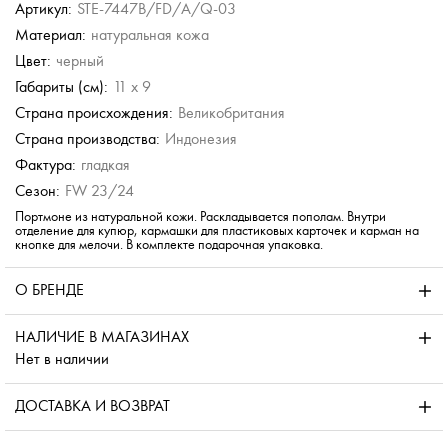
Артикул:
STE-7447B/FD/A/Q-03
Материал:
натуральная кожа
Braun Buffel
Braun Buffel
Dr. Koffer
Dr. Koffer
Цвет:
черный
Портмоне с зажимом
Портмоне с зажимом
Кошелёк на кнопке
Кошелёк на кнопке
для денег
для денег
Габариты (см):
11 x 9
8 994 руб.
8 994 руб.
8 580 руб.
8 580 руб.
Страна происхождения:
Великобритания
14 990 руб.
14 990 руб.
Страна производства:
Индонезия
Фактура:
гладкая
Сезон:
FW 23/24
Портмоне из натуральной кожи. Раскладывается пополам. Внутри
отделение для купюр, кармашки для пластиковых карточек и карман на
кнопке для мелочи. В комплекте подарочная упаковка.
О БРЕНДЕ
НАЛИЧИЕ В МАГАЗИНАХ
Нет в наличии
ДОСТАВКА И ВОЗВРАТ