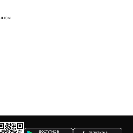
анном
.