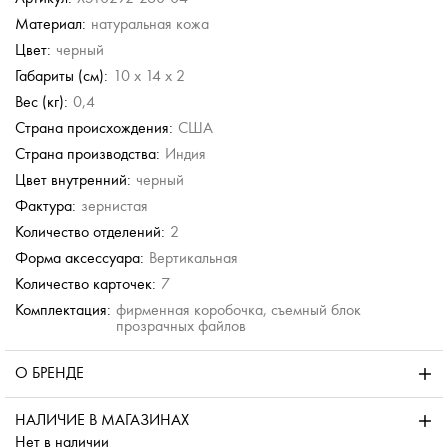
Материал:
натуральная кожа
Dr. Koffer
Dr. Koffer
Dr. Koffer
Dr. Koffer
Цвет:
черный
Кожаная обложка для
Кожаная обложка для
Обложка для
Обложка для
паспорта и
паспорта и
паспорта и
паспорта и
Габариты (см):
10 x 14 x 2
автодокументов
автодокументов
автодокументов
автодокументов
Вес (кг):
0,4
7 680 руб.
7 680 руб.
7 580 руб.
7 580 руб.
Страна происхождения:
США
Страна производства:
Индия
Цвет внутренний:
черный
Фактура:
зернистая
Количество отделений:
2
Форма аксессуара:
Вертикальная
Количество карточек:
7
Комплектация:
фирменная коробочка, съемный блок
прозрачных файлов
О БРЕНДЕ
НАЛИЧИЕ В МАГАЗИНАХ
Нет в наличии