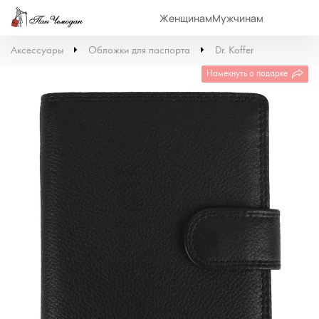
Женщинам
Мужчинам
Аксессуары
Обложки для паспорта
Dr. Koffer
Намекнуть о подарке