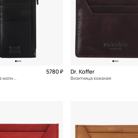
5780 ₽
Dr. Koffer
Визитница на молнии
Визитница кожаная
я кожа
Частями 1 445 ₽ × 4
натуральная кожа
м
10x7,5x1 см
ОРЗИНУ
В КОРЗИНУ