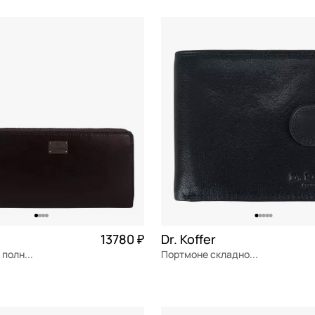
12x9x3,5 см
ОРЗИНУ
В КОРЗИНУ
13780 ₽
Dr. Koffer
Портмоне на полную купюру
Портмоне складное на кнопке
я кожа
Частями 3 445 ₽ × 4
натуральная кожа
Частями 
12,5x10,5x3,5 см