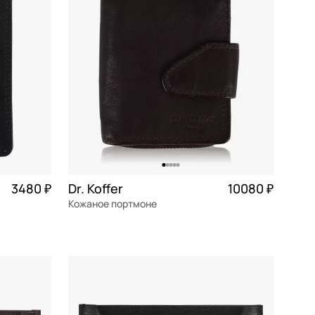
3480 ₽
Dr. Koffer
10080 ₽
Кожаное портмоне
натуральная кожа
Частями 2 520 ₽ × 4
10,5x9x2,5 см
В КОРЗИНУ