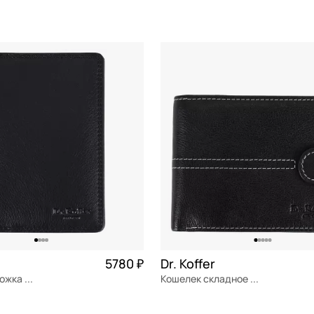
я кожа
Частями 1 370 ₽ × 4
натуральная кожа
м
10x7,5x1 см
ОРЗИНУ
В КОРЗИНУ
5780 ₽
Dr. Koffer
Кожаная обложка для паспорта
Кошелек складное с отстрочкой
я кожа
Частями 1 445 ₽ × 4
натуральная кожа
Частями 