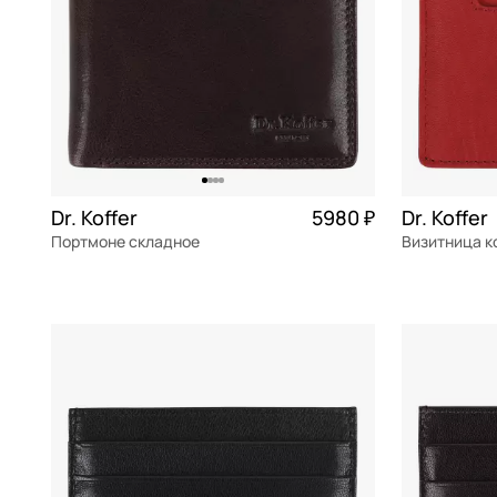
Dr. Koffer
5980 ₽
Dr. Koffer
Портмоне складное
Визитница 
натуральная кожа
Частями 1 495 ₽ × 4
натуральна
11x9,5x1,5 см
10x7,5x1 см
В КОРЗИНУ
В К