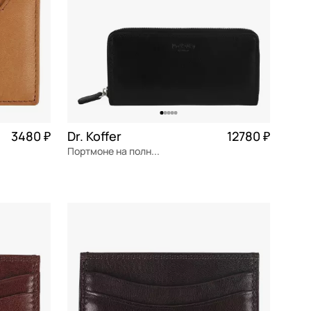
3480 ₽
Dr. Koffer
12780 ₽
Портмоне на полную купюру
натуральная кожа
Частями 3 195 ₽ × 4
20,5x10x3 см
В КОРЗИНУ