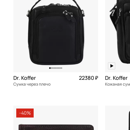
Stevens
Sun Voyage
Tarrago
Torber
Vittorio Violini
Wenger
Пан Чемодан
Dr. Koffer
22380 ₽
Dr. Koffer
Сумка через плечо
натуральная кожа
Частями 5 595 ₽ × 4
натуральна
20x22x9 см
21x28x4 см
-40%
В КОРЗИНУ
В К