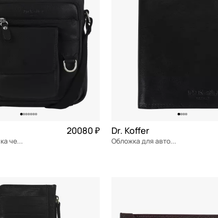
20080 ₽
Dr. Koffer
Кожаная сумка через плечо
Обложка для автодокументов
я кожа
Частями 5 020 ₽ × 4
натуральная кожа
9x12,5x0,5 см
ОРЗИНУ
В КОРЗИНУ