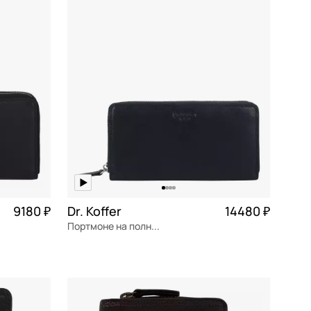
В КОРЗИНУ
9180 ₽
Dr. Koffer
14480 ₽
Портмоне на полную купюру
2 295 ₽ × 4
натуральная кожа
Частями 3 620 ₽ × 4
20x10x2,5 см
В КОРЗИНУ