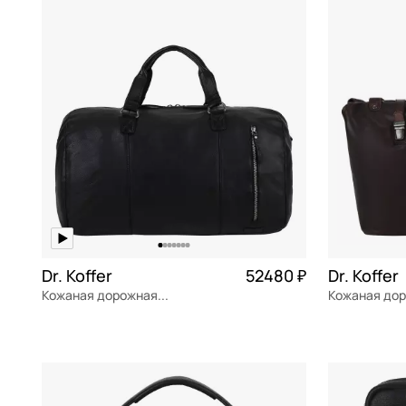
Neri Karra
В КОРЗИНУ
В К
Neyrat
Pasotti
Picard
Pierre Vaux
Pinko
Piquadro
Piumelli
Dr. Koffer
52480 ₽
Dr. Koffer
Russian Look
Кожаная дорожная сумка
Samsonite
натуральная кожа
натуральна
48,5x29x27 см
55x31x23,5 
Saphir
Sara Burglar
В КОРЗИНУ
В К