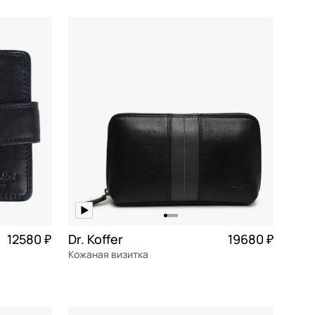
10x14,5x1 см
В КОРЗИНУ
12580 ₽
Dr. Koffer
19680 ₽
Кожаная визитка
3 145 ₽ × 4
натуральная кожа
Частями 4 920 ₽ × 4
24x14x4,5 см