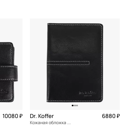
натуральная кожа
Частями 10 995 ₽ × 4
41x28x9 см
В КОРЗИНУ
10080 ₽
Dr. Koffer
6880 ₽
Кожаная обложка для паспорта с отстрочкой
2 520 ₽ × 4
натуральная кожа
Частями 1 720 ₽ × 4