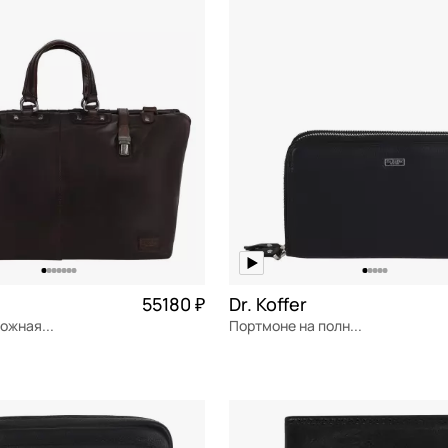
ОРЗИНУ
В КОРЗИНУ
55180 ₽
Dr. Koffer
Кожаная дорожная сумка
Портмоне на полную купюру
я кожа
натуральная кожа
Частями 
см
22x12x4 см
ОРЗИНУ
В КОРЗИНУ