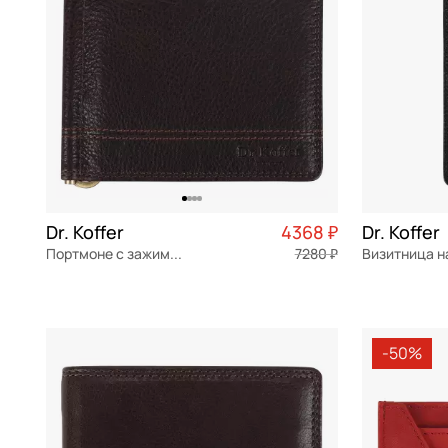
Dr. Koffer
4368 ₽
Dr. Koffer
Портмоне с зажимом для денег
7280 ₽
натуральная кожа
натуральна
12x9,5x1,5 см
8x18,2x1,5 с
-50%
В КОРЗИНУ
В К