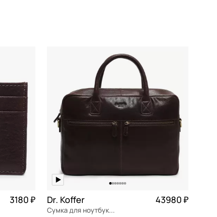
Сначала новинки
Сначала популярные
По возрастанию цены
По убыванию цены
По размеру скидки
По скорости доставки
3180 ₽
Dr. Koffer
43980 ₽
Сумка для ноутбука и документов