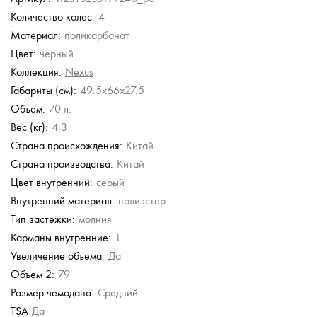
36 900 руб.
Количество колес:
4
Eberhart
Eberhart
Eberhart
Eberhart
Echolac
Материал:
поликарбонат
Чемодан средний M
Чемодан средний M
Чемодан средний M
Чемодан средний M
Чемодан маленький S
из полипропилена с
из полипропилена с
из полипропилена с
из полипропилена с
из полипропилена
Цвет:
черный
кодовым замком
кодовым замком
кодовым замком
кодовым замком
15 960 руб.
Коллекция:
Nexus
27 900 руб.
27 900 руб.
20 900 руб.
20 900 руб.
19 950 руб.
Габариты (см):
49.5x66x27.5
Объем:
70 л.
Вес (кг):
4,3
Страна происхождения:
Китай
Страна производства:
Китай
Цвет внутренний:
серый
Внутренний материал:
полиэстер
Тип застежки:
молния
Карманы внутренние:
1
Увеличение объема:
Да
Объем 2:
79
Размер чемодана:
Средний
TSA
Да