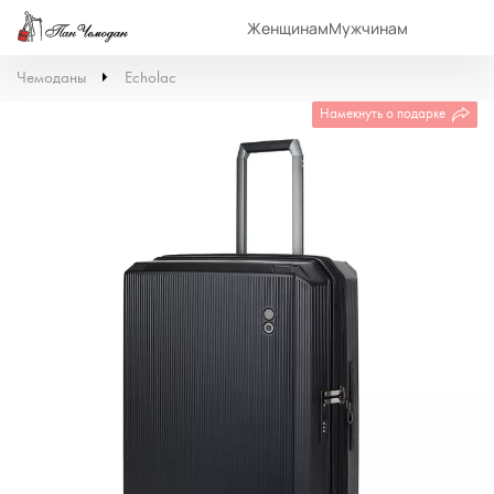
Женщинам
Мужчинам
Чемоданы
Echolac
Намекнуть о подарке