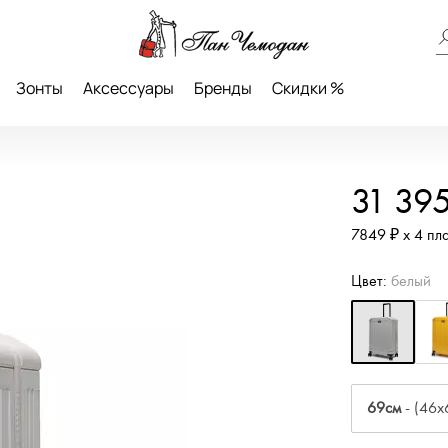
Зонты
Аксессуары
Бренды
Скидки %
31 39
7849 ₽ х 4 пл
Цвет:
белый
69см
- (46x