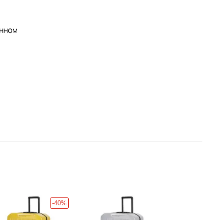
анном
.
-40%