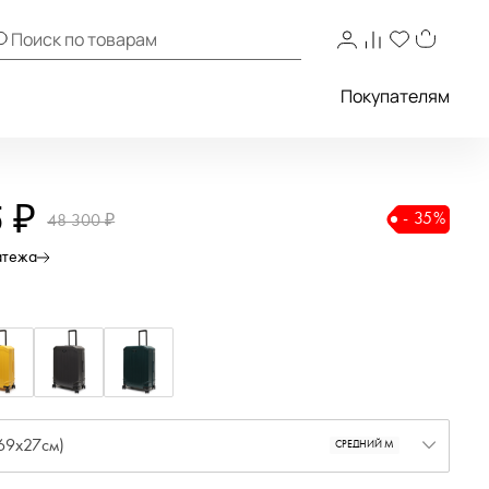
Покупателям
5 ₽
- 35%
48 300 ₽
атежа
69x27см)
СРЕДНИЙ M