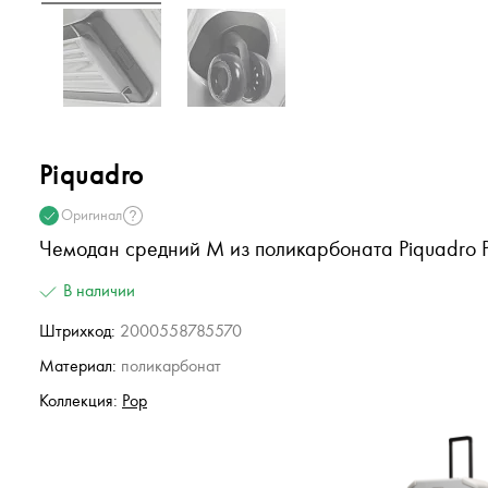
Piquadro
Оригинал
Чемодан средний M из поликарбоната Piquadro 
В наличии
Штрихкод:
2000558785570
Материал:
поликарбонат
Коллекция:
Pop