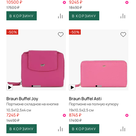
10500 ₽
9245 ₽
17500 ₽
18490 ₽
В КОРЗИНУ
В КОРЗИНУ
-50%
-50%
Braun Buffel Joy
Braun Buffel Asti
Портмоне складное на кнопке
Портмоне на полную купюру
10,5x12,5x4 см
19x10,5x2,5 см
7245 ₽
8745 ₽
14490 ₽
17490 ₽
В КОРЗИНУ
В КОРЗИНУ