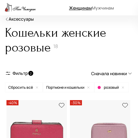
Женщинам
Мужчинам
Аксессуары
Кошельки женские
розовые
18
Фильтр
Сначала новинки
2
Сбросить всё
Портмоне и кошельки
розовый
Сначала новинки
Сначала популярные
-40%
-30%
По возрастанию цены
По убыванию цены
По размеру скидки