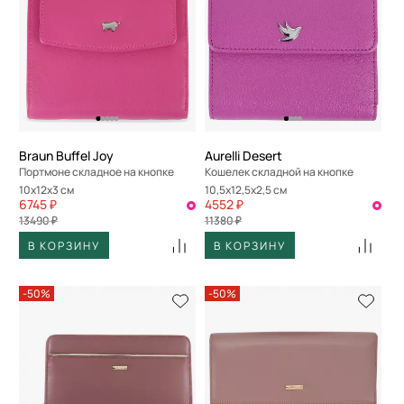
Braun Buffel Joy
Aurelli Desert
Портмоне складное на кнопке
Кошелек складной на кнопке
10x12x3 см
10,5x12,5x2,5 см
6745 ₽
4552 ₽
13490 ₽
11380 ₽
В КОРЗИНУ
В КОРЗИНУ
-50%
-50%