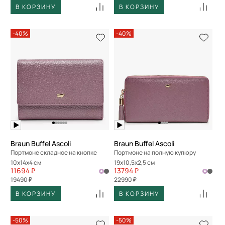
В КОРЗИНУ
В КОРЗИНУ
-40%
-40%
Braun Buffel Ascoli
Braun Buffel Ascoli
Портмоне складное на кнопке
Портмоне на полную купюру
10x14x4 см
19x10,5x2,5 см
11694 ₽
13794 ₽
19490 ₽
22990 ₽
В КОРЗИНУ
В КОРЗИНУ
-50%
-50%