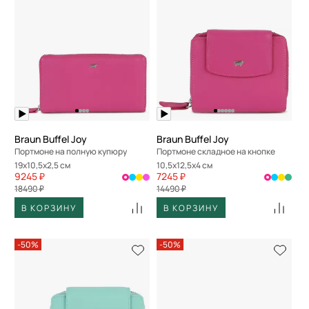
Braun Buffel Joy
Braun Buffel Joy
Портмоне на полную купюру
Портмоне складное на кнопке
19x10,5x2,5 см
10,5x12,5x4 см
9245 ₽
7245 ₽
18490 ₽
14490 ₽
В КОРЗИНУ
В КОРЗИНУ
-50%
-50%