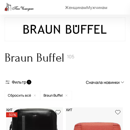
Женщинам
Мужчинам
Braun Buffel
105
Фильтр
Сначала новинки
1
Сбросить всё
Braun Buffel
Сначала новинки
Сначала популярные
ХИТ
ХИТ
-30%
По возрастанию цены
По убыванию цены