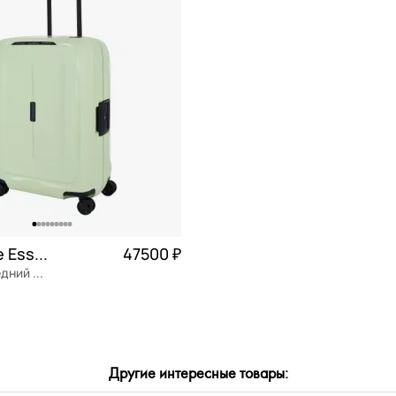
ь
M средние (60-69 см)
СБРОСИТЬ
ПРИМЕНИТЬ
n
XL очень большие (от 80 см)
пластик
S маленькие (до 60 см)
эстер
а/к Победа
уретан
карбонат
он
й
Samsonite Essens
47500 ₽
clex
Чемодан средний M из полипропилена
ен
Частями 11 875 ₽ × 4
ожа
м
Другие интересные товары:
ОРЗИНУ