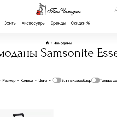
Зонты
Аксессуары
Бренды
Скидки %
/
Чемоданы
моданы Samsonite Ess
Размер
Колеса
Цена
Есть видеообзор
Только с
От
До
пропилен
L большие (70-79 см)
4-Колеса
—
ральная кожа
с увеличением объема
®
ручная кладь