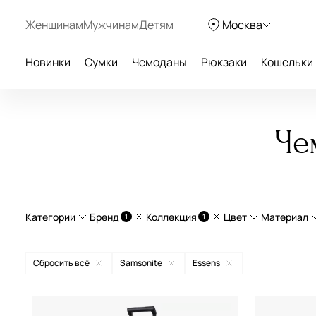
Женщинам
Мужчинам
Детям
Москва
Новинки
Сумки
Чемоданы
Рюкзаки
Кошельки
Че
Категории
Бренд
Коллекция
Цвет
Материал
1
1
Легкие чемоданы
поли
Сбросить всё
Samsonite
Essens
Чемоданы на колесах
нату
American Tourister
Airea
бежевый
Curv