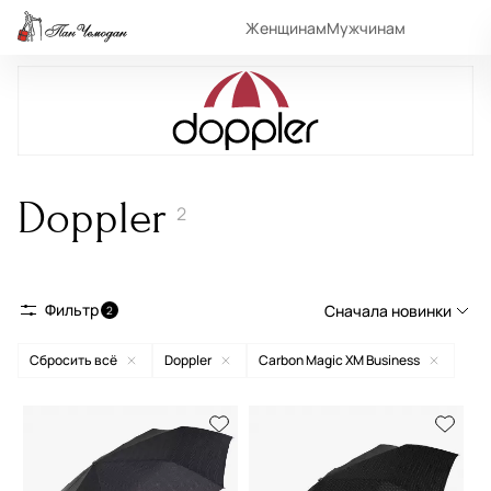
Женщинам
Мужчинам
Doppler
2
Фильтр
Сначала новинки
2
Сбросить всё
Doppler
Carbon Magic XM Business
Сначала новинки
Сначала популярные
По возрастанию цены
По убыванию цены