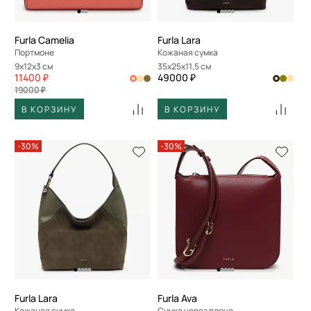
Furla Camelia
Furla Lara
Портмоне
Кожаная сумка
9x12x3 см
35x25x11,5 см
11400 ₽
49000 ₽
19000 ₽
В КОРЗИНУ
В КОРЗИНУ
-30%
-30%
Furla Lara
Furla Ava
Кожаная сумка
Сумка через плечо