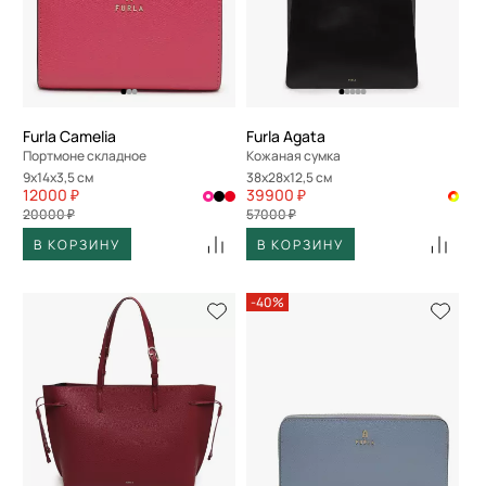
Furla Camelia
Furla Agata
Портмоне складное
Кожаная сумка
9x14x3,5 см
38x28x12,5 см
12000 ₽
39900 ₽
20000 ₽
57000 ₽
В КОРЗИНУ
В КОРЗИНУ
-40%