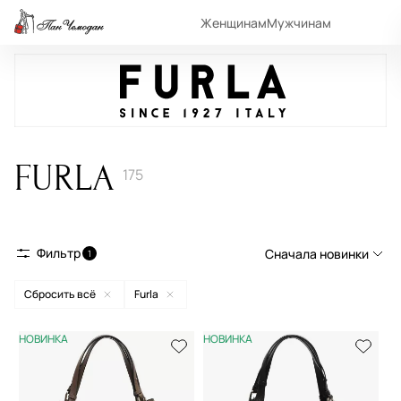
Женщинам
Мужчинам
FURLA
175
Фильтр
Сначала новинки
1
Сбросить всё
Furla
Сначала новинки
Сначала популярные
НОВИНКА
НОВИНКА
По возрастанию цены
По убыванию цены