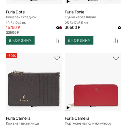
Furla Dots
Furla Tonie
Кошелек складной
Сумка через плечо
10,5x12x4 см
25,5x17x8,5 см
15750 ₽
30500 ₽
22500 ₽
В КОРЗИНУ
В КОРЗИНУ
-30%
Furla Camelia
Furla Camelia
Кожаная визитница
Портмоне на полную купюру