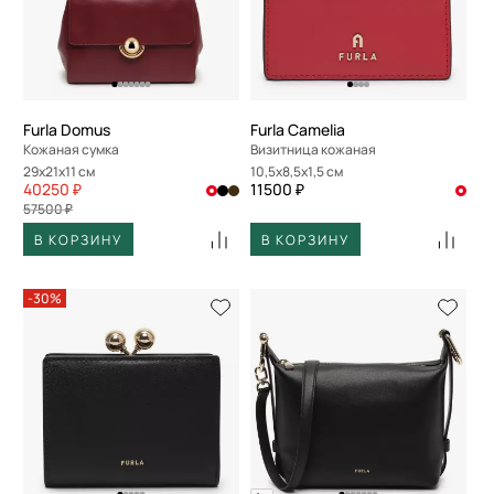
Furla Domus
Furla Camelia
Кожаная сумка
Визитница кожаная
29x21x11 см
10,5x8,5x1,5 см
40250 ₽
11500 ₽
57500 ₽
В КОРЗИНУ
В КОРЗИНУ
-30%