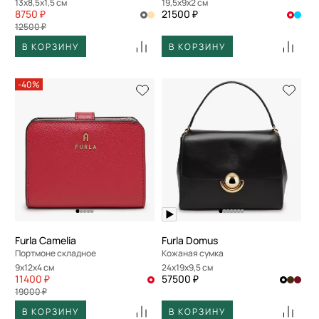
13x8,5x1,5 см
19,5x9x2 см
8750 ₽
21500 ₽
12500 ₽
В КОРЗИНУ
В КОРЗИНУ
-40%
Furla Camelia
Furla Domus
Портмоне складное
Кожаная сумка
9x12x4 см
24x19x9,5 см
11400 ₽
57500 ₽
19000 ₽
В КОРЗИНУ
В КОРЗИНУ