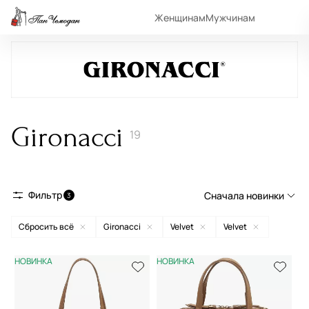
Женщинам
Мужчинам
Gironacci
19
Фильтр
Сначала новинки
3
Сбросить всё
Gironacci
Velvet
Velvet
Сначала новинки
Сначала популярные
НОВИНКА
НОВИНКА
По возрастанию цены
По убыванию цены