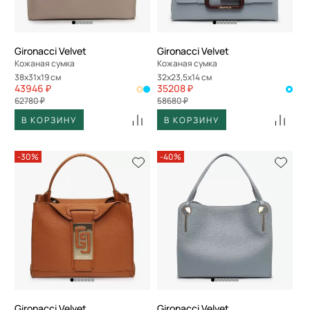
Gironacci Velvet
Gironacci Velvet
Кожаная сумка
Кожаная сумка
38x31x19 см
32x23,5x14 см
43946 ₽
35208 ₽
62780 ₽
58680 ₽
В КОРЗИНУ
В КОРЗИНУ
-30%
-40%
Gironacci Velvet
Gironacci Velvet