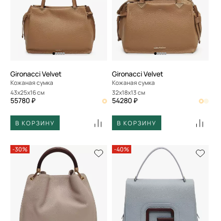
По размеру скидки
По скорости доставки
Gironacci Velvet
Gironacci Velvet
Кожаная сумка
Кожаная сумка
43x25x16 см
32x18x13 см
55780 ₽
54280 ₽
В КОРЗИНУ
В КОРЗИНУ
-30%
-40%