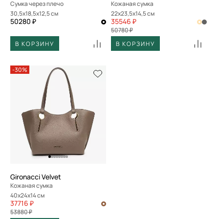
Сумка через плечо
Кожаная сумка
30,5x18,5x12,5 см
22x23,5x14,5 см
50280 ₽
35546 ₽
50780 ₽
В КОРЗИНУ
В КОРЗИНУ
-30%
Gironacci Velvet
Кожаная сумка
40x24x14 см
37716 ₽
53880 ₽