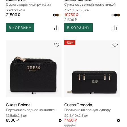
Сумка с короткими ручками
Сумка со съемной косметичкой
33x17x13 см
31x30,5x15,5 см
21500 ₽
10750 ₽
21500 ₽
В КОРЗИНУ
В КОРЗИНУ
-50%
Guess Bolena
Guess Gregoria
Портмоне складное на кнопке
Портмоне на полную купюру
12,5x8x2,5 см
20,5x10x2,5 см
8500 ₽
4450 ₽
8900 ₽