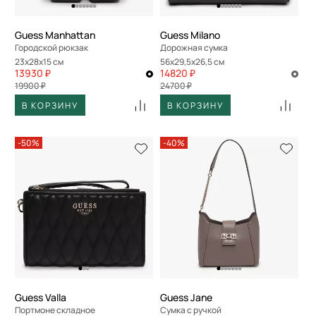
Guess Manhattan
Guess Milano
Городской рюкзак
Дорожная сумка
23x28x15 см
56x29,5x26,5 см
13930 ₽
14820 ₽
19900 ₽
24700 ₽
В КОРЗИНУ
В КОРЗИНУ
-50%
-40%
Guess Valla
Guess Jane
Портмоне складное
Сумка с ручкой