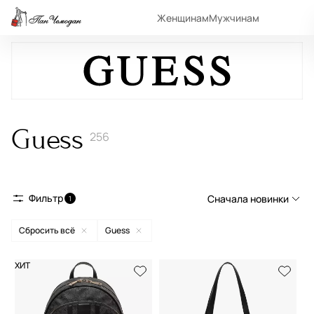
Женщинам
Мужчинам
Guess
256
Фильтр
Сначала новинки
1
Сбросить всё
Guess
Сначала новинки
Сначала популярные
ХИТ
По возрастанию цены
По убыванию цены