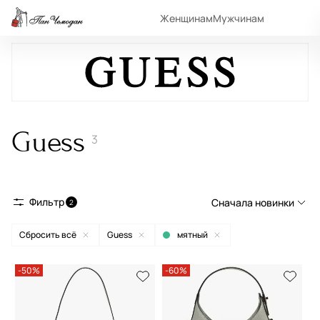
Женщинам
Мужчинам
Guess
3
Фильтр
Сначала новинки
2
Сбросить всё
Guess
мятный
Сначала новинки
Сначала популярные
-50%
-60%
По возрастанию цены
По убыванию цены