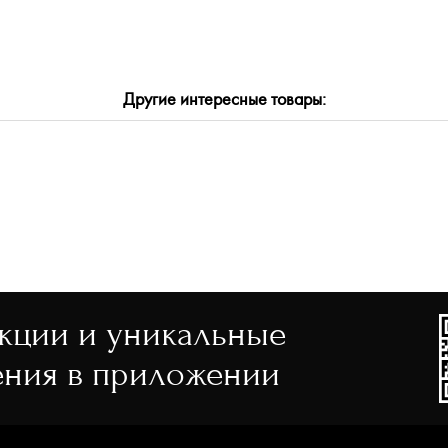
он
й
clex
Другие интересные товары:
й
амид
а
тик
лл
ок
акции и уникальные
ния в приложении
й