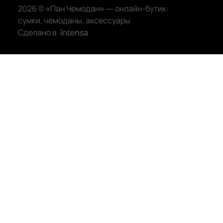
2026 © «Пан Чемодан» — онлайн-бутик:
Neri Karra
Fedora Shoulder
сумки, чемоданы, аксессуары
Neyrat
Follie
Сделано в
Pasotti
G Status
Picard
Gerty
Pierre Vaux
Gregoria
Pinko
Greyson
Piquadro
Helina
Piumelli
Ibiza
Russian Look
Izzy
Samsonite
Jane
Saphir
Jesco
Sara Burglar
Jesco Travel