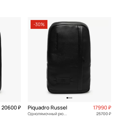
2 475 ₽ × 4
поликарбонат
46x68x26.5 см
-30%
В КОРЗИНУ
20600 ₽
Piquadro Russel
17990 ₽
Однолямочный рюкзак
25700 ₽
5 150 ₽ × 4
натуральная кожа
Частями 4 498 ₽ × 4