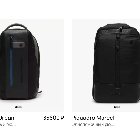
я кожа
Частями 8 900 ₽ × 4
натуральная кожа
Частями 1
см
30x47x15 см
x
ОРЗИНУ
В КОРЗИНУ
ид
Urban
35600 ₽
Piquadro Marcel
Однолямочный рюкзак
Однолямочный рюкзак
я кожа
Частями 8 900 ₽ × 4
текстиль
Частями 