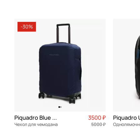
Городские рюкзаки
нейлон
натуральная кожа
Частями 5 700 ₽ × 4
натуральна
Chatte
Lyra
какао
Деловые рюкзаки
ПВХ
21,5x27x6 см
21x35x10,5 
Christian Villa
Marcel
коралловый
Рюкзаки для ноутбука
Recycle
-30%
Coccinelle
Modus
коричневый
В КОРЗИНУ
В К
Туристические рюкзаки
полиам
Collonil
Modus Special
красный
Брелоки
RPET
Cromia
Orion
кремовый
Визитницы
замша
Curanni
Philip
мульти
Дорожные подушки
пластик
Delsey
Pop
мятный
Зонты
металл
Doppler
PQ Light
оливковый
Несессеры
хлопок
Dr. Koffer
PQ-LM
оранжевый
Портмоне и кошельки
Eberhart
Russel
розовый
Прочие аксессуары
Piquadro Blue square
3500 ₽
Piquadro 
Чехол для чемодана
Echolac
Than
5000 ₽
салатовый
Furla
Urban
серебряный
полиэстер
натуральна