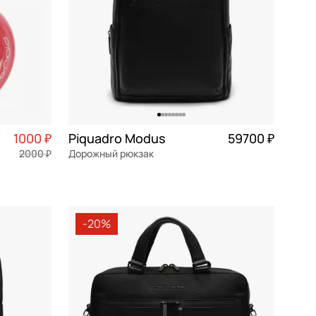
1000 ₽
Piquadro Modus
59700 ₽
2000 ₽
Дорожный рюкзак
натуральная кожа
30x46x17 см
-20%
В КОРЗИНУ