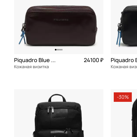
Piquadro Blue square
24100 ₽
Кожаная визитка
Кожаная виз
натуральная кожа
Частями 6 025 ₽ × 4
натуральна
19,5x9,5x6 см
19,5x9,5x6 
-30%
В КОРЗИНУ
В К