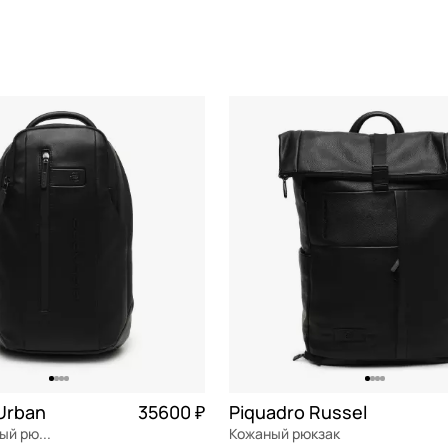
От
До
ьная кожа
—
опилен
ь
СБРОСИТЬ
ПРИМЕНИТЬ
астик
тер
етан
рбонат
а
Urban
35600 ₽
Piquadro Russel
полиэстер)
Однолямочный рюкзак
Кожаный рюкзак