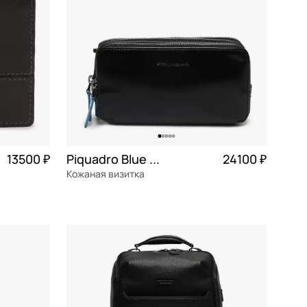
13500 ₽
Piquadro Blue square
24100 ₽
Кожаная визитка
3 375 ₽ × 4
натуральная кожа
Частями 6 025 ₽ × 4
19,5x9,5x6 см
В КОРЗИНУ