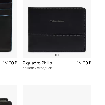
14100 ₽
Piquadro Philip
14100 ₽
Кошелек складной
3 525 ₽ × 4
натуральная кожа
Частями 3 525 ₽ × 4
12,5x9,5x2,5 см
В КОРЗИНУ