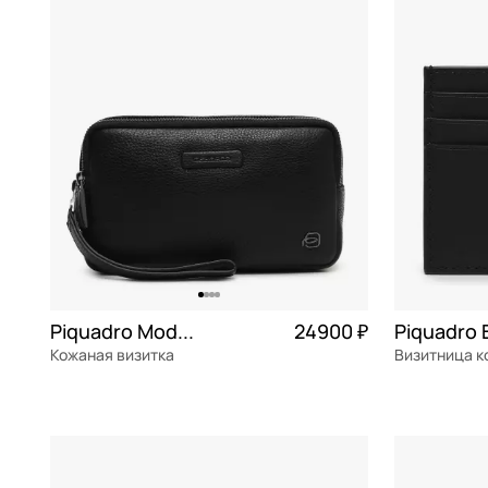
Michael Kors
В КОРЗИНУ
В К
Neri Karra
Neyrat
Pasotti
Picard
Pierre Vaux
Pinko
Piquadro
Piquadro Modus Special
24900 ₽
Piumelli
Кожаная визитка
Визитница 
Russian Look
натуральная кожа
Частями 6 225 ₽ × 4
натуральна
22x13x5 см
10x8x1 см
Samsonite
Saphir
В КОРЗИНУ
В К