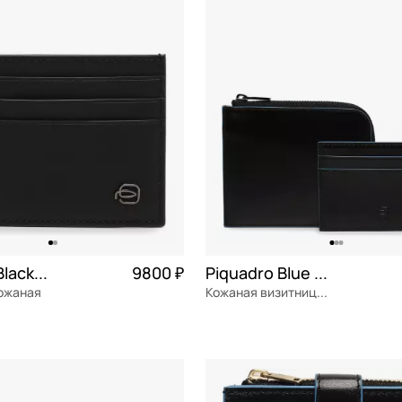
ОРЗИНУ
В КОРЗИНУ
Piquadro Black square
9800 ₽
Piquadro Blue square
кожаная
Кожаная визитница со съемным отделением
я кожа
Частями 2 450 ₽ × 4
натуральная кожа
Частями 
12x10x1,5 см
ОРЗИНУ
В КОРЗИНУ