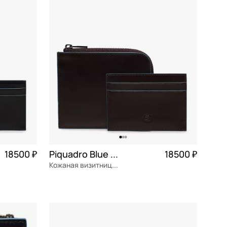
В КОРЗИНУ
18500 ₽
Piquadro Blue square
18500 ₽
Кожаная визитница со съемным отделением
4 625 ₽ × 4
натуральная кожа
Частями 4 625 ₽ × 4
12x10x1,5 см
В КОРЗИНУ