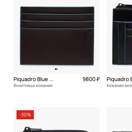
Sara Burglar
Stevens
Sun Voyage
Tarrago
Torber
Vittorio Violini
Wenger
Piquadro Blue square
9800 ₽
Пан Чемодан
Визитница кожаная
натуральная кожа
Частями 2 450 ₽ × 4
натуральна
10x8x1 см
12x9,5x2 см
-30%
В КОРЗИНУ
В К