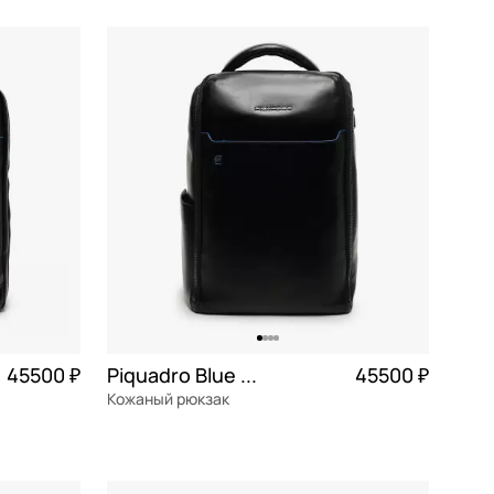
19,5x32x6 см
В КОРЗИНУ
45500 ₽
Piquadro Blue square
45500 ₽
Кожаный рюкзак
1 375 ₽ × 4
натуральная кожа
Частями 11 375 ₽ × 4
30x42x13 см