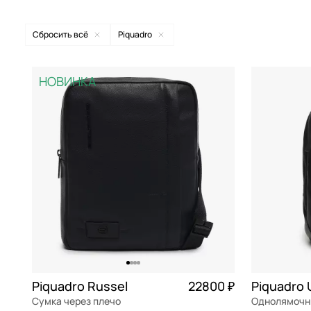
Сумки через плечо
натурал
Сбросить всё
Piquadro
Сумки на плечо
полипр
American Tourister
Akron
бежевый
НОВИНКА
Деловые сумки
Curv
Aurelli
Atlas
белый
Мужские клатчи и барсетки
текстил
Automobili Lamborghini
Black square
бесцветный
Классические сумки
Roxkin
Bikkembergs
Blade
бирюзовый
Дорожные рюкзаки
ABS-пл
Braccialini
Blue square
бордовый
Дорожные сумки
полиэс
Braun Buffel
Blue square Revamp
бронзовый
Легкие чемоданы
полиур
Bruno Rossi
Brief
голубой
Портпледы
полика
Bugatti
Brief2
желтый
Чемоданы на колесах
экокож
Carlo Salvatelli
Corner
зеленый
Piquadro Russel
22800 ₽
Piquadro 
Чехлы для чемоданов
эпонж (
Сумка через плечо
Cerruti 1881
Klout
золотой