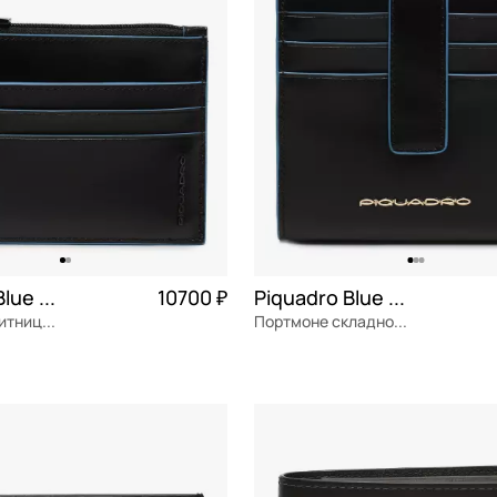
Piquadro Blue square
10700 ₽
Piquadro Blue square
Кожаная визитница на молнии
Портмоне складное на кнопке
я кожа
Частями 2 675 ₽ × 4
натуральная кожа
Частями 
10,5x10x3 см
ОРЗИНУ
В КОРЗИНУ