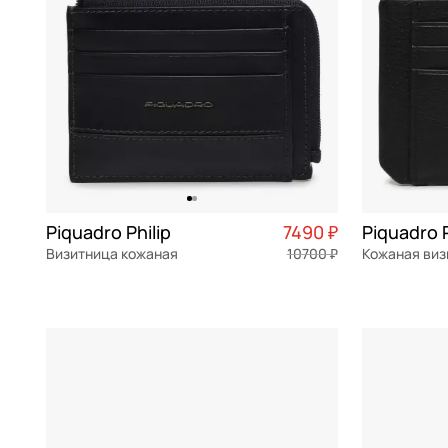
Piquadro Philip
7490 ₽
Piquadro 
Визитница кожаная
10700 ₽
Кожаная ви
натуральная кожа
Частями 1 873 ₽ × 4
натуральна
11,5x8,5x2 см
11x8x1 см
В КОРЗИНУ
В К