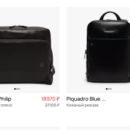
см
21x31x10 см
ОРЗИНУ
В КОРЗИНУ
hilip
18970 ₽
Piquadro Blue square
 плечо
27100 ₽
Кожаный рюкзак
я кожа
Частями 4 743 ₽ × 4
натуральная кожа
Частями 1
28x37x9 см