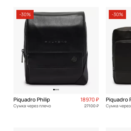
s см
21x35x10,5 
Gilda Tonelli
Vibe
серый
-30%
-30%
Gironacci
Wollem
синий
В КОРЗИНУ
В К
Guess
сиреневый
Henry Backer
темно-серый
Jonas Hanway
фиолетовый
Karl Lagerfeld
фуксия
Karl Lagerfeld Jeans
хаки
Klondike 1896
черный
Marina Creazioni
Piquadro Philip
18970 ₽
Piquadro P
Marina Volpe
Сумка через плечо
27100 ₽
Сумка через
Marino Orlandi
натуральная кожа
Частями 4 743 ₽ × 4
натуральна
20x22,5x8,5 см
27,5x21x8 см
Mayrhoff