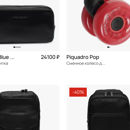
Piquadro Blue square
24100 ₽
Piquadro Pop
итка
Сменное колесо для чемодана
я кожа
Частями 6 025 ₽ × 4
экокожа
см
5,5x9x5,5 см
-40%
ОРЗИНУ
В КОРЗИНУ