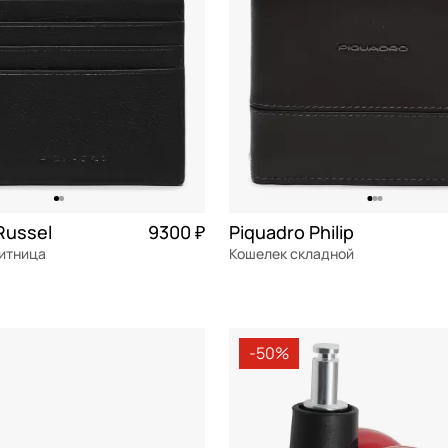
Russel
9300 ₽
Piquadro Philip
зитница
Кошелек складной
я кожа
Частями 2 325 ₽ × 4
натуральная кожа
Частями 
11x9x3 см
-50%
ОРЗИНУ
В КОРЗИНУ