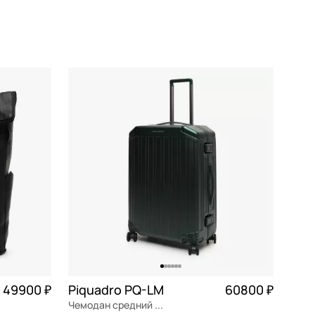
Сначала новинки
Сначала популярные
По возрастанию цены
По убыванию цены
По размеру скидки
По скорости доставки
49900 ₽
Piquadro PQ-LM
60800 ₽
Чемодан средний M из поликарбоната