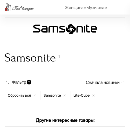
Женщинам
Мужчинам
Samsonite
1
Фильтр
Сначала новинки
2
Сбросить всё
Samsonite
Lite-Cube
Сначала новинки
Сначала популярные
По возрастанию цены
Другие интересные товары:
По убыванию цены