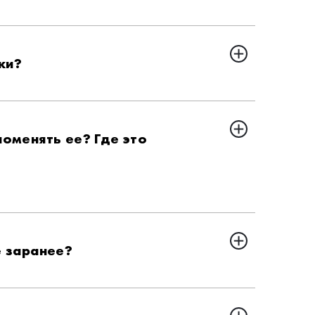
ки?
поменять ее? Где это
е заранее?