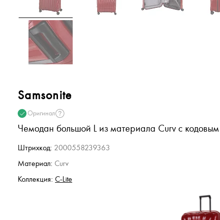
Samsonite
Оригинал
Чемодан большой L из материала Curv с кодовым 
Штрихкод:
2000558239363
Материал:
Curv
Коллекция:
C-Lite