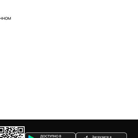
анном
.