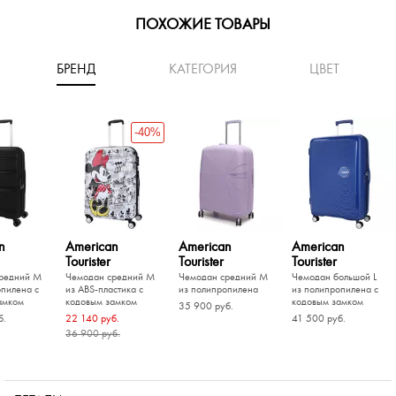
ПОХОЖИЕ ТОВАРЫ
БРЕНД
КАТЕГОРИЯ
ЦВЕТ
-40%
n
American
American
American
Tourister
Tourister
Tourister
редний M
Чемодан средний M
Чемодан средний M
Чемодан большой L
опилена с
из ABS-пластика с
из полипропилена
из полипропилена с
амком
кодовым замком
кодовым замком
35 900 руб.
б.
22 140 руб.
41 500 руб.
36 900 руб.
-20%
-20%
-20%
-40%
Piquadro
аленький S
ольшой L
Чемодан средний M