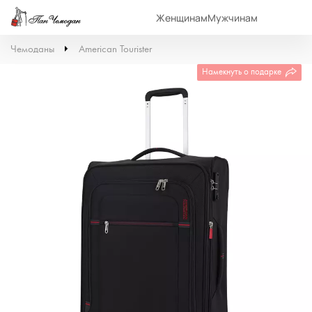
Женщинам
Мужчинам
Чемоданы
American Tourister
Намекнуть о подарке