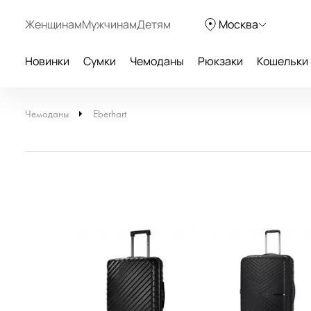
Женщинам
Мужчинам
Детям
Москва
Новинки
Сумки
Чемоданы
Рюкзаки
Кошельки
Чемоданы
Eberhart