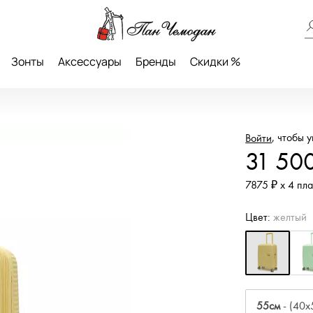
Зонты
Аксессуары
Бренды
Скидки %
, чтобы 
Войти
31 50
7875 ₽ х 4 пл
Цвет:
желтый
55см
- (40x