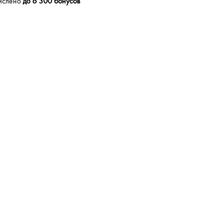
числено
до 6 300 бонусов