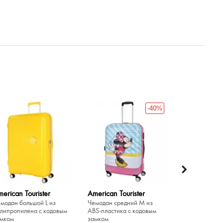
-40%
erican Tourister
American Tourister
American Tou
модан большой L из
Чемодан средний M из
Чемодан для р
липропилена с кодовым
ABS-пластика с кодовым
тканевый с ко
мком
замком
замком