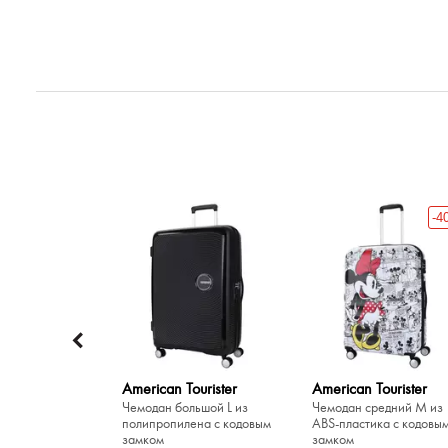
-4
ourister
American Tourister
American Tourister
льшой L из
Чемодан большой L из
Чемодан средний M из
ена с кодовым
полипропилена с кодовым
ABS-пластика с кодовы
замком
замком